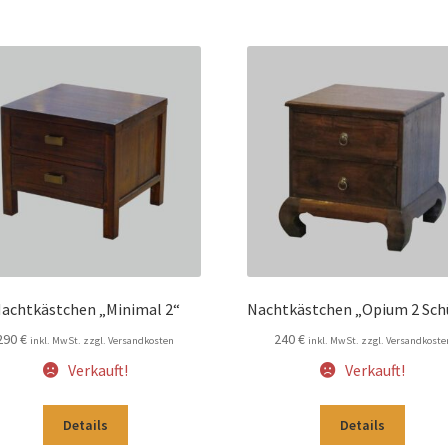
achtkästchen „Minimal 2“
Nachtkästchen „Opium 2 Sch
290
€
240
€
inkl. MwSt. zzgl. Versandkosten
inkl. MwSt. zzgl. Versandkoste
Verkauft!
Verkauft!
Details
Details