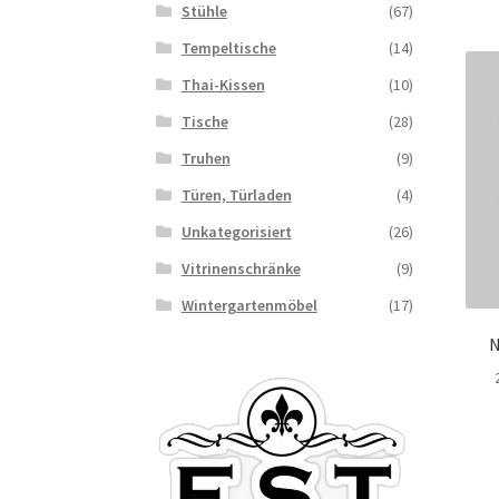
Stühle
(67)
Tempeltische
(14)
Thai-Kissen
(10)
Tische
(28)
Truhen
(9)
Türen, Türladen
(4)
Unkategorisiert
(26)
Vitrinenschränke
(9)
Wintergartenmöbel
(17)
N