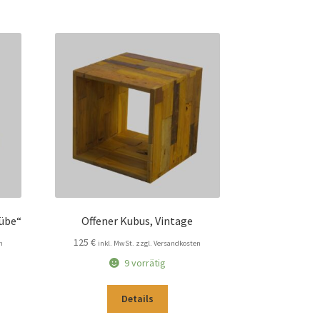
übe“
Offener Kubus, Vintage
125
€
n
inkl. MwSt. zzgl. Versandkosten
9 vorrätig
Details