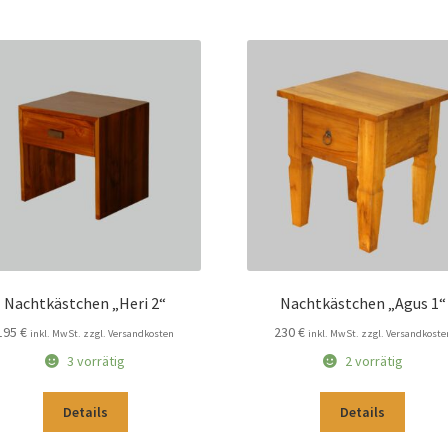
Nachtkästchen „Heri 2“
Nachtkästchen „Agus 1“
195
€
230
€
inkl. MwSt. zzgl. Versandkosten
inkl. MwSt. zzgl. Versandkoste
3 vorrätig
2 vorrätig
Details
Details