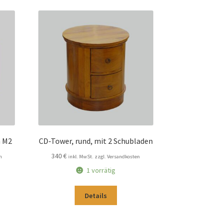
n M2
CD-Tower, rund, mit 2 Schubladen
340
€
n
inkl. MwSt. zzgl. Versandkosten
1 vorrätig
Details