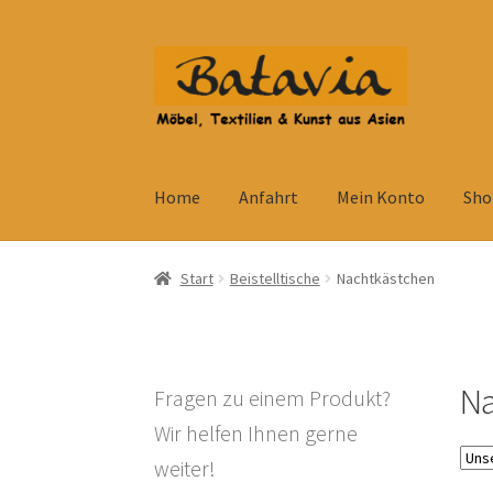
Zur
Zum
Navigation
Inhalt
springen
springen
Home
Anfahrt
Mein Konto
Sho
Start
Accessoires
AGB
Anfahrt
Datenschutzb
Start
Beistelltische
Nachtkästchen
Kolonialmöbel
Kontakt
Mein Konto
Shop
Ve
Widerrufsbelehrung
Wohnzimmertisch mit S
Na
Fragen zu einem Produkt?
Wir helfen Ihnen gerne
weiter!