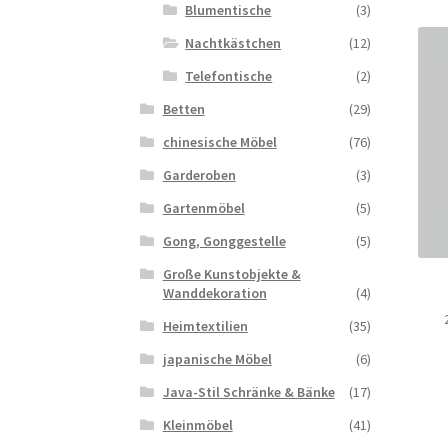
Blumentische
(3)
Nachtkästchen
(12)
Telefontische
(2)
Betten
(29)
chinesische Möbel
(76)
Garderoben
(3)
Gartenmöbel
(5)
Gong, Gonggestelle
(5)
Große Kunstobjekte &
Wanddekoration
(4)
Heimtextilien
(35)
japanische Möbel
(6)
Java-Stil Schränke & Bänke
(17)
Kleinmöbel
(41)