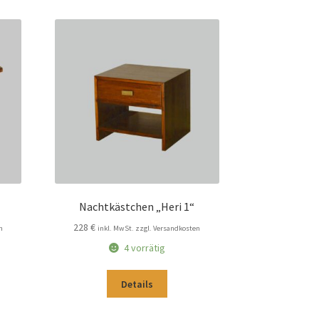
Nachtkästchen „Heri 1“
228
€
n
inkl. MwSt. zzgl. Versandkosten
4 vorrätig
Details