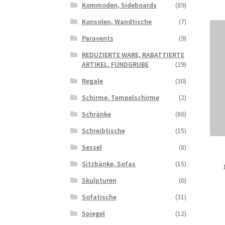
Kommoden, Sideboards
(89)
Konsolen, Wandtische
(7)
Paravents
(9)
REDUZIERTE WARE, RABATTIERTE
ARTIKEL, FUNDGRUBE
(29)
Regale
(30)
Schirme, Tempelschirme
(2)
Schränke
(86)
Schreibtische
(15)
Sessel
(8)
Sitzbänke, Sofas
(15)
Skulpturen
(6)
Sofatische
(31)
Spiegel
(12)