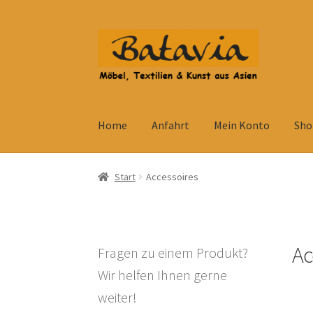
Zur
Zum
Navigation
Inhalt
springen
springen
Home
Anfahrt
Mein Konto
Sho
Start
Accessoires
AGB
Anfahrt
Datenschutzb
Start
Accessoires
Kolonialmöbel
Kontakt
Mein Konto
Shop
Ve
Widerrufsbelehrung
Wohnzimmertisch mit S
Ac
Fragen zu einem Produkt?
Wir helfen Ihnen gerne
weiter!