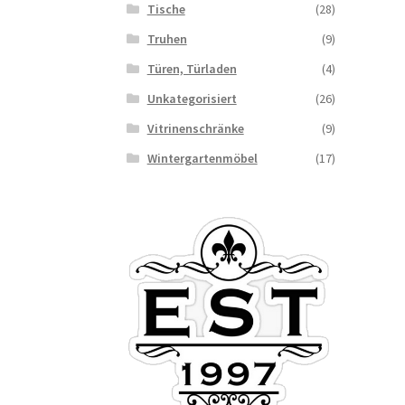
Tische
(28)
Truhen
(9)
Türen, Türladen
(4)
Unkategorisiert
(26)
Vitrinenschränke
(9)
Wintergartenmöbel
(17)