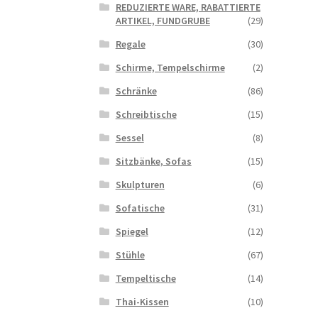
REDUZIERTE WARE, RABATTIERTE
ARTIKEL, FUNDGRUBE
(29)
Regale
(30)
Schirme, Tempelschirme
(2)
Schränke
(86)
Schreibtische
(15)
Sessel
(8)
Sitzbänke, Sofas
(15)
Skulpturen
(6)
Sofatische
(31)
Spiegel
(12)
Stühle
(67)
Tempeltische
(14)
Thai-Kissen
(10)