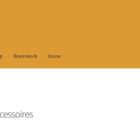
p
Warenkorb
Kasse
elehrung
Datenschutzerklärung
Heimtextilien
Impressum
Kasse
rsandarten
Versandkosten und Zahlungsbedingungen
Warenkorb
tühlen
Zahlungsarten
cessoires