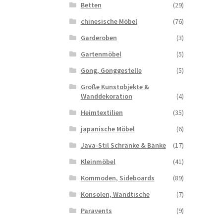
Betten
(29)
chinesische Möbel
(76)
Garderoben
(3)
Gartenmöbel
(5)
Gong, Gonggestelle
(5)
Große Kunstobjekte &
Wanddekoration
(4)
Heimtextilien
(35)
japanische Möbel
(6)
Java-Stil Schränke & Bänke
(17)
Kleinmöbel
(41)
Kommoden, Sideboards
(89)
Konsolen, Wandtische
(7)
Paravents
(9)