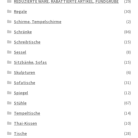
REDUZIERTE WARE, RABATTIERTE ARTIKEL, FUNDGRUBE
(29)
Regale
(30)
Schirme, Tempelschirme
(2)
Schränke
(86)
Schreibtische
(15)
Sessel
(8)
Sitzbänke, Sofas
(15)
Skulpturen
(6)
Sofatische
(31)
Spiegel
(12)
Stühle
(67)
Tempeltische
(14)
Thai-Kissen
(10)
Tische
(28)