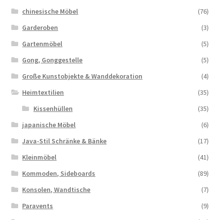
chinesische Möbel
(76)
Garderoben
(3)
Gartenmöbel
(5)
Gong, Gonggestelle
(5)
Große Kunstobjekte & Wanddekoration
(4)
Heimtextilien
(35)
Kissenhüllen
(35)
japanische Möbel
(6)
Java-Stil Schränke & Bänke
(17)
Kleinmöbel
(41)
Kommoden, Sideboards
(89)
Konsolen, Wandtische
(7)
Paravents
(9)