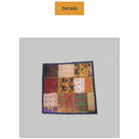
Warenkorb
Details
Widerrufsbelehrung
Wohnzimmertisch mit Stühlen
Zahlungsarten