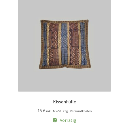
Impressum
Kasse
Kolonialmöbel
Kontakt
Mein Konto
Shop
Kissenhülle
Versandarten
15
€
inkl. MwSt. zzgl. Versandkosten
Versandkosten und Zahlungsbedingungen
Vorrätig