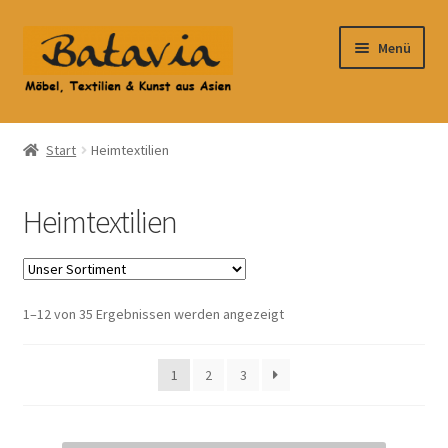
Zur
Zum
Menü
Navigation
Inhalt
springen
springen
Start
Start
Heimtextilien
Accessoires
Heimtextilien
AGB
Anfahrt
1–12 von 35 Ergebnissen werden angezeigt
Datenschutzbelehrung
1
2
3
Datenschutzerklärung
Heimtextilien