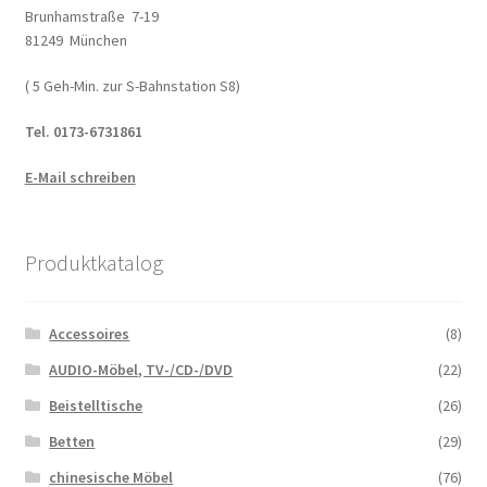
Brunhamstraße 7-19
81249 München
Impressum
( 5 Geh-Min. zur S-Bahnstation S8)
Kasse
Tel. 0173-6731861
Kolonialmöbel
E-Mail schreiben
Kontakt
Produktkatalog
Mein Konto
Accessoires
(8)
Shop
AUDIO-Möbel, TV-/CD-/DVD
(22)
Versandarten
Beistelltische
(26)
Betten
(29)
Versandkosten und Zahlungsbedingungen
chinesische Möbel
(76)