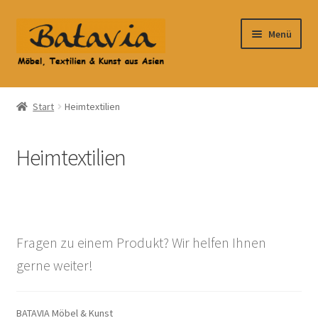
Zur
Zum
Menü
Navigation
Inhalt
springen
springen
Start
Start
Heimtextilien
Accessoires
Heimtextilien
AGB
Anfahrt
Datenschutzbelehrung
Fragen zu einem Produkt? Wir helfen Ihnen
gerne weiter!
Datenschutzerklärung
Heimtextilien
BATAVIA Möbel & Kunst