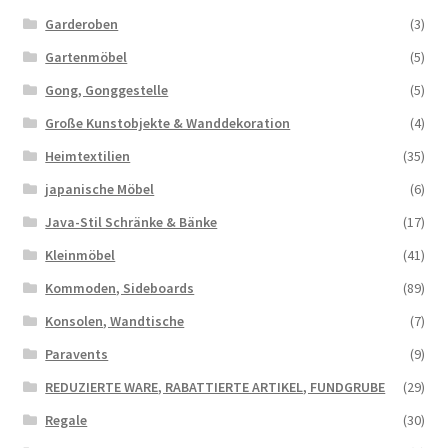
Warenkorb
Garderoben
(3)
Gartenmöbel
(5)
Widerrufsbelehrung
Gong, Gonggestelle
(5)
Große Kunstobjekte & Wanddekoration
(4)
Wohnzimmertisch mit Stühlen
Heimtextilien
(35)
Zahlungsarten
japanische Möbel
(6)
Java-Stil Schränke & Bänke
(17)
Kleinmöbel
(41)
Kommoden, Sideboards
(89)
Konsolen, Wandtische
(7)
Paravents
(9)
REDUZIERTE WARE, RABATTIERTE ARTIKEL, FUNDGRUBE
(29)
Regale
(30)