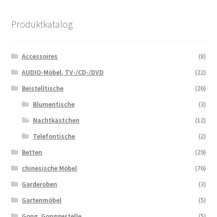
Produktkatalog
Accessoires
(8)
AUDIO-Möbel, TV-/CD-/DVD
(22)
Beistelltische
(26)
Blumentische
(3)
Nachtkästchen
(12)
Telefontische
(2)
Betten
(29)
chinesische Möbel
(76)
Garderoben
(3)
Gartenmöbel
(5)
Gong, Gonggestelle
(5)