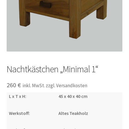
Impressum
Kasse
Kolonialmöbel
Kontakt
Nachtkästchen „Minimal 1“
Mein Konto
260
€
inkl. MwSt. zzgl. Versandkosten
Shop
L x T x H:
45 x 40 x 40 cm
Versandarten
Werkstoff:
Altes Teakholz
Versandkosten und Zahlungsbedingungen