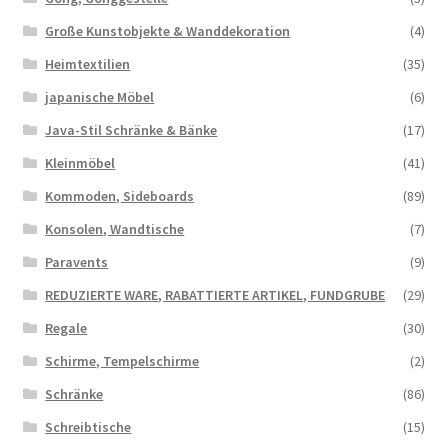
Große Kunstobjekte & Wanddekoration
(4)
Heimtextilien
(35)
japanische Möbel
(6)
Java-Stil Schränke & Bänke
(17)
Kleinmöbel
(41)
Kommoden, Sideboards
(89)
Konsolen, Wandtische
(7)
Paravents
(9)
REDUZIERTE WARE, RABATTIERTE ARTIKEL, FUNDGRUBE
(29)
Regale
(30)
Schirme, Tempelschirme
(2)
Schränke
(86)
Schreibtische
(15)