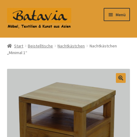
Zur
Zum
Menü
Navigation
Inhalt
springen
springen
Start
Start
Beistelltische
Nachtkästchen
Nachtkästchen
„Minimal 1“
Accessoires
AGB
Anfahrt
Datenschutzbelehrung
Datenschutzerklärung
Heimtextilien