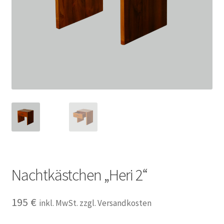
Impressum
Kasse
Kolonialmöbel
Kontakt
Mein Konto
Shop
Nachtkästchen „Heri 2“
Versandarten
195
€
inkl. MwSt. zzgl. Versandkosten
Versandkosten und Zahlungsbedingungen