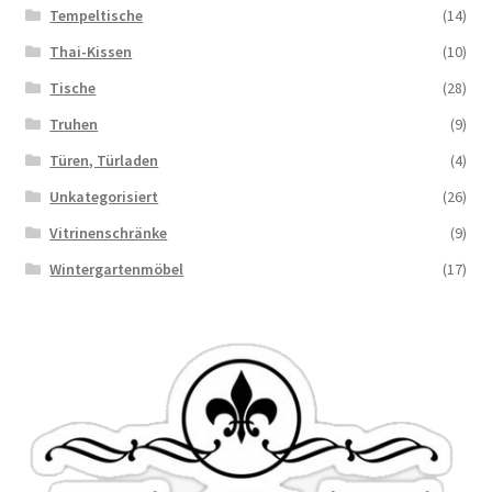
Tempeltische
(14)
Thai-Kissen
(10)
Tische
(28)
Truhen
(9)
Türen, Türladen
(4)
Unkategorisiert
(26)
Vitrinenschränke
(9)
Wintergartenmöbel
(17)