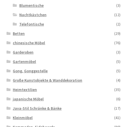
Blumentische
(3)
Nachtkästchen
(12)
Telefontische
(2)
Betten
(29)
chinesische Möbel
(76)
Garderoben
(3)
Gartenmöbel
(5)
Gong, Gonggestelle
(5)
Große Kunstobjekte & Wanddekoration
(4)
Heimtextilien
(35)
japanische Möbel
(6)
Java-Stil Schränke & Bänke
(17)
Kleinmöbel
(41)