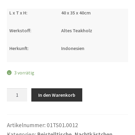
Warenkorb
L x T x H:
40 x 35 x 40cm
Widerrufsbelehrung
Werkstoff:
Altes Teakholz
Wohnzimmertisch mit Stühlen
Herkunft:
Indonesien
Zahlungsarten
3 vorrätig
Nachtkästchen
In den Warenkorb
"Heri
2"
Menge
Artikelnummer:
01TS01.0012
Kategorien:
Beistelltische
,
Nachtkästchen