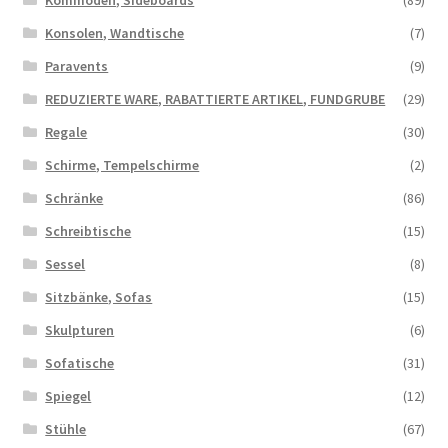
Kommoden, Sideboards
(89)
Konsolen, Wandtische
(7)
Paravents
(9)
REDUZIERTE WARE, RABATTIERTE ARTIKEL, FUNDGRUBE
(29)
Regale
(30)
Schirme, Tempelschirme
(2)
Schränke
(86)
Schreibtische
(15)
Sessel
(8)
Sitzbänke, Sofas
(15)
Skulpturen
(6)
Sofatische
(31)
Spiegel
(12)
Stühle
(67)