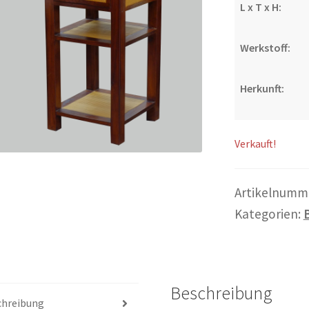
L x T x H:
Werkstoff:
Herkunft:
Verkauft!
Artikelnumm
Kategorien:
B
Beschreibung
chreibung