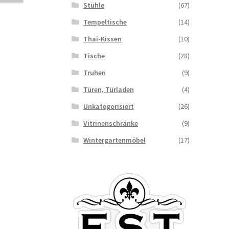
Stühle
(67)
Tempeltische
(14)
Thai-Kissen
(10)
Tische
(28)
Truhen
(9)
Türen, Türladen
(4)
Unkategorisiert
(26)
Vitrinenschränke
(9)
Wintergartenmöbel
(17)