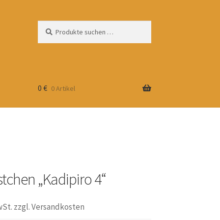
Suchen
Suchen
nach:
0
€
0 Artikel
tchen „Kadipiro 4“
wSt. zzgl. Versandkosten