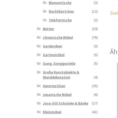
Blumentische
(3)
Nachtkästchen
(12)
Zusä
Telefontische
(2)
Betten
(29)
chinesische Möbel
(76)
Garderoben
(3)
Äh
Gartenmöbel
(5)
Gong, Gonggestelle
(5)
Große Kunstobjekte &
Wanddekoration
(4)
Heimtextilien
(35)
japanische Möbel
(6)
Java-Stil Schränke & Bänke
(17)
Kleinmöbel
(41)