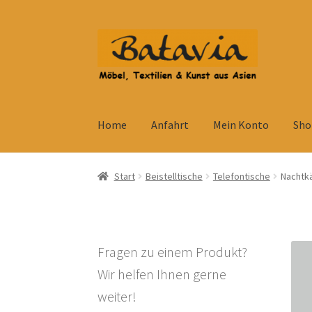
Zur
Zum
Navigation
Inhalt
springen
springen
Home
Anfahrt
Mein Konto
Sho
Start
Accessoires
AGB
Anfahrt
Datenschutzb
Start
Beistelltische
Telefontische
Nachtkä
Kolonialmöbel
Kontakt
Mein Konto
Shop
Ve
Widerrufsbelehrung
Wohnzimmertisch mit S
Fragen zu einem Produkt?
Wir helfen Ihnen gerne
weiter!