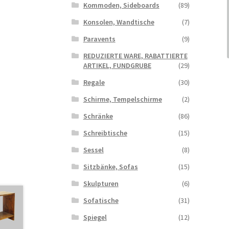
Kommoden, Sideboards
(89)
Konsolen, Wandtische
(7)
Paravents
(9)
REDUZIERTE WARE, RABATTIERTE
ARTIKEL, FUNDGRUBE
(29)
Regale
(30)
Schirme, Tempelschirme
(2)
Schränke
(86)
Schreibtische
(15)
Sessel
(8)
Sitzbänke, Sofas
(15)
Skulpturen
(6)
Sofatische
(31)
Spiegel
(12)