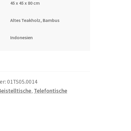
45 x 45 x 80 cm
Altes Teakholz, Bambus
Indonesien
er:
01TS05.0014
eistelltische
,
Telefontische