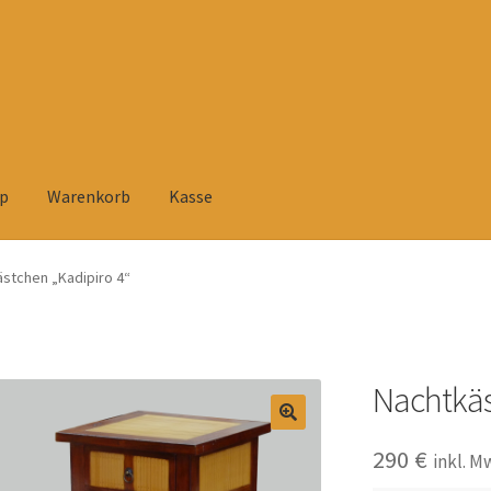
p
Warenkorb
Kasse
elehrung
Datenschutzerklärung
Heimtextilien
Impressum
Kasse
stchen „Kadipiro 4“
rsandarten
Versandkosten und Zahlungsbedingungen
Warenkorb
tühlen
Zahlungsarten
Nachtkäs
290
€
inkl. M