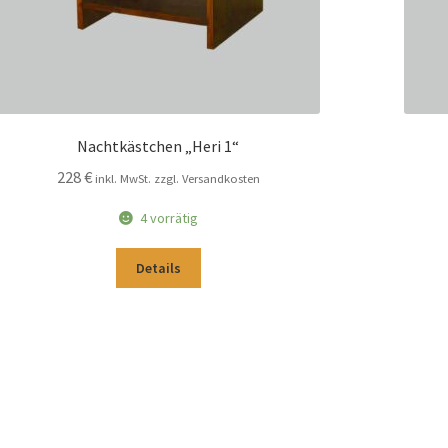
Nachtkästchen „Heri 1“
228
€
inkl. MwSt. zzgl. Versandkosten
4 vorrätig
Details