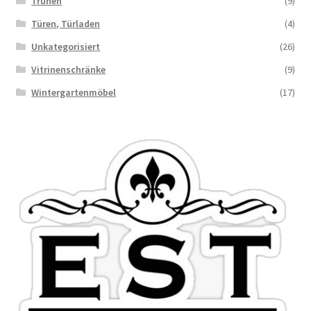
Truhen
(9)
Türen, Türladen
(4)
Unkategorisiert
(26)
Vitrinenschränke
(9)
Wintergartenmöbel
(17)