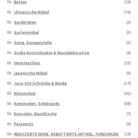
Betten
(29)
chinesische Möbel
(76)
Garderoben
(3)
Gartenmöbel
(5)
Gong, Gonggestelle
(5)
Große Kunstobjekte & Wanddekoration
(4)
Heimtextilien
(35)
japanische Möbel
(6)
Java-Stil Schränke & Bänke
(17)
Kleinmöbel
(41)
Kommoden, Sideboards
(89)
Konsolen, Wandtische
(7)
Paravents
(9)
REDUZIERTE WARE, RABATTIERTE ARTIKEL, FUNDGRUBE
(29)