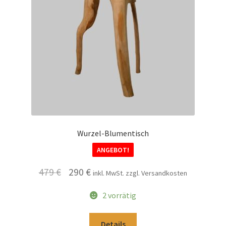
Wurzel-Blumentisch
ANGEBOT!
Ursprünglicher
Aktueller
479
€
290
€
inkl. MwSt. zzgl. Versandkosten
Preis
Preis
2 vorrätig
war:
ist:
479 €
290 €.
Details