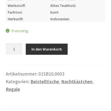
Warenkorb
Werkstoff:
Altes Teakholz
Farbton:
bunt
Widerrufsbelehrung
Herkunft:
Indonesien
9 vorrätig
Wohnzimmertisch mit Stühlen
Zahlungsarten
Offener
In den Warenkorb
Kubus,
Vintage
Menge
Artikelnummer:
01SB10.0003
Kategorien:
Beistelltische
,
Nachtkästchen
,
Regale