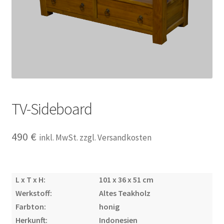
Impressum
Kasse
Kolonialmöbel
Kontakt
TV-Sideboard
Mein Konto
490
€
inkl. MwSt. zzgl. Versandkosten
Shop
L x T x H:
101 x 36 x 51 cm
Versandarten
Werkstoff:
Altes Teakholz
Farbton:
honig
Versandkosten und Zahlungsbedingungen
Herkunft:
Indonesien