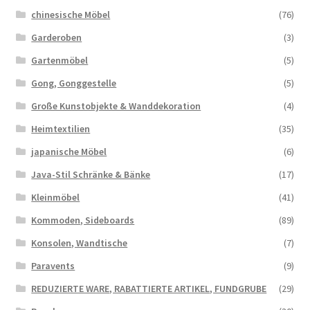
chinesische Möbel
(76)
Garderoben
(3)
Gartenmöbel
(5)
Gong, Gonggestelle
(5)
Große Kunstobjekte & Wanddekoration
(4)
Heimtextilien
(35)
japanische Möbel
(6)
Java-Stil Schränke & Bänke
(17)
Kleinmöbel
(41)
Kommoden, Sideboards
(89)
Konsolen, Wandtische
(7)
Paravents
(9)
REDUZIERTE WARE, RABATTIERTE ARTIKEL, FUNDGRUBE
(29)