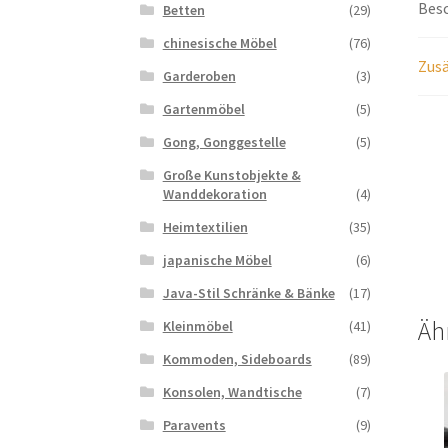
Bes
Betten
(29)
chinesische Möbel
(76)
Zusä
Garderoben
(3)
Gartenmöbel
(5)
Gong, Gonggestelle
(5)
Große Kunstobjekte &
Wanddekoration
(4)
Heimtextilien
(35)
japanische Möbel
(6)
Java-Stil Schränke & Bänke
(17)
Äh
Kleinmöbel
(41)
Kommoden, Sideboards
(89)
Konsolen, Wandtische
(7)
Paravents
(9)