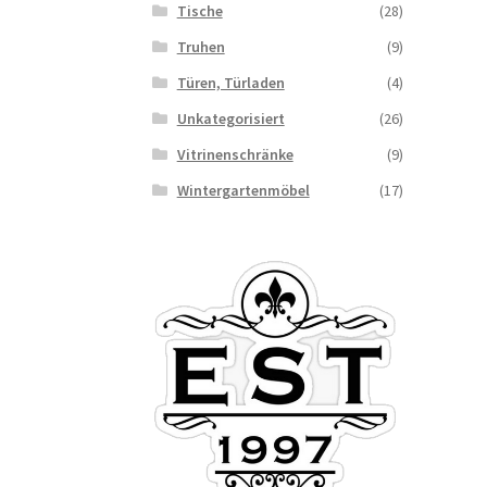
Tische
(28)
Truhen
(9)
Türen, Türladen
(4)
Unkategorisiert
(26)
Vitrinenschränke
(9)
Wintergartenmöbel
(17)