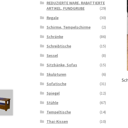
REDUZIERTE WARE, RABATTIERTE
ARTIKEL, FUNDGRUBE
(29)
Regale
(30)
Schirme, Tempelschirme
(2)
Schränke
(86)
Schreibtische
(15)
Sessel
(8)
Sitzbänke, Sofas
(15)
Skulpturen
(6)
Sch
Sofatische
(31)
Spiegel
(12)
Stühle
(67)
Tempeltische
(14)
Thai-Kissen
(10)