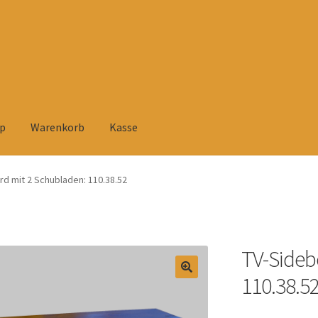
p
Warenkorb
Kasse
elehrung
Datenschutzerklärung
Heimtextilien
Impressum
Kasse
d mit 2 Schubladen: 110.38.52
rsandarten
Versandkosten und Zahlungsbedingungen
Warenkorb
tühlen
Zahlungsarten
TV-Sideb
110.38.5