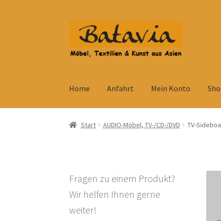
Zur
Zum
Navigation
Inhalt
springen
springen
Home
Anfahrt
Mein Konto
Sho
Start
Accessoires
AGB
Anfahrt
Datenschutzb
Start
AUDIO-Möbel, TV-/CD-/DVD
TV-Sideboar
Kolonialmöbel
Kontakt
Mein Konto
Shop
Ve
Widerrufsbelehrung
Wohnzimmertisch mit S
Fragen zu einem Produkt?
Wir helfen Ihnen gerne
weiter!