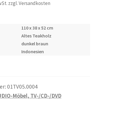
wSt. zzgl. Versandkosten
110 x 38 x 52 cm
Altes Teakholz
dunkel braun
Indonesien
er:
01TV05.0004
DIO-Möbel, TV-/CD-/DVD