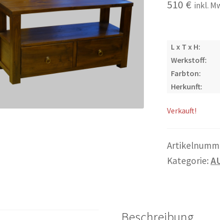
510
€
inkl. M
L x T x H:
Werkstoff:
Farbton:
Herkunft:
Verkauft!
Artikelnumm
Kategorie:
AU
Beschreibung