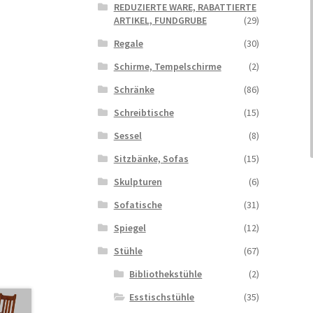
REDUZIERTE WARE, RABATTIERTE
ARTIKEL, FUNDGRUBE
(29)
Regale
(30)
Schirme, Tempelschirme
(2)
Schränke
(86)
Schreibtische
(15)
Sessel
(8)
Sitzbänke, Sofas
(15)
Skulpturen
(6)
Sofatische
(31)
Spiegel
(12)
Stühle
(67)
Bibliothekstühle
(2)
Esstischstühle
(35)