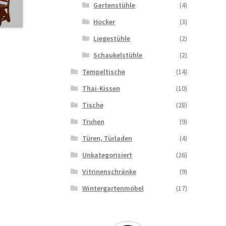
Gartenstühle
(4)
Hocker
(3)
Liegestühle
(2)
Schaukelstühle
(2)
Tempeltische
(14)
Thai-Kissen
(10)
Tische
(28)
Truhen
(9)
Türen, Türladen
(4)
Unkategorisiert
(26)
Vitrinenschränke
(9)
Wintergartenmöbel
(17)