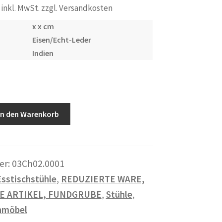
ünglicher
Aktueller
inkl. MwSt. zzgl. Versandkosten
Preis
x x cm
Eisen/Echt-Leder
ist:
Indien
150 €.
In den Warenkorb
er:
03Ch02.0001
Esstischstühle
,
REDUZIERTE WARE,
E ARTIKEL, FUNDGRUBE
,
Stühle
,
nmöbel