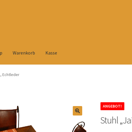
p
Warenkorb
Kasse
elehrung
Datenschutzerklärung
Heimtextilien
Impressum
Kasse
 , Echtleder
rsandarten
Versandkosten und Zahlungsbedingungen
Warenkorb
tühlen
Zahlungsarten
ANGEBOT!
Stuhl „Ja