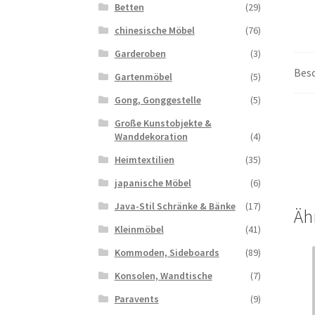
Betten
(29)
chinesische Möbel
(76)
Garderoben
(3)
Bes
Gartenmöbel
(5)
Gong, Gonggestelle
(5)
Große Kunstobjekte &
Wanddekoration
(4)
Heimtextilien
(35)
japanische Möbel
(6)
Java-Stil Schränke & Bänke
(17)
Äh
Kleinmöbel
(41)
Kommoden, Sideboards
(89)
Konsolen, Wandtische
(7)
Paravents
(9)