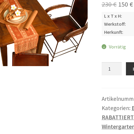
Urspr
230
€
150
€
Preis
L x T x H:
Werkstoff:
war:
Herkunft:
230 €
Vorrätig
Stuhl
"Jaipur"
,
Echtleder
Menge
Artikelnumm
Kategorien:
RABATTIERT
Wintergarte