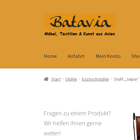
Zur
Zum
Navigation
Inhalt
springen
springen
Home
Anfahrt
Mein Konto
Sho
Start
Accessoires
AGB
Anfahrt
Datenschutzb
Start
Stühle
Esstischstühle
Stuhl „Jaipur“
Kolonialmöbel
Kontakt
Mein Konto
Shop
Ve
Widerrufsbelehrung
Wohnzimmertisch mit S
Fragen zu einem Produkt?
Wir helfen Ihnen gerne
weiter!