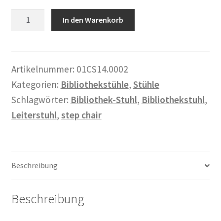
Warenkorb
Bibliothekstuhl
In den Warenkorb
"Teak
Widerrufsbelehrung
A"
Menge
Wohnzimmertisch mit Stühlen
Artikelnummer:
01CS14.0002
Kategorien:
Bibliothekstühle
,
Stühle
Zahlungsarten
Schlagwörter:
Bibliothek-Stuhl
,
Bibliothekstuhl
,
Leiterstuhl
,
step chair
Beschreibung
Beschreibung