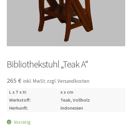
Impressum
Kasse
Kolonialmöbel
Kontakt
Bibliothekstuhl „Teak A“
Mein Konto
265
€
inkl. MwSt. zzgl. Versandkosten
Shop
L x T x H:
x x cm
Werkstoff:
Teak, Vollholz
Versandarten
Herkunft:
Indonesien
Vorrätig
Versandkosten und Zahlungsbedingungen