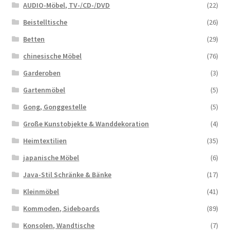
AUDIO-Möbel, TV-/CD-/DVD
(22)
Beistelltische
(26)
Betten
(29)
chinesische Möbel
(76)
Garderoben
(3)
Gartenmöbel
(5)
Gong, Gonggestelle
(5)
Große Kunstobjekte & Wanddekoration
(4)
Heimtextilien
(35)
japanische Möbel
(6)
Java-Stil Schränke & Bänke
(17)
Kleinmöbel
(41)
Kommoden, Sideboards
(89)
Konsolen, Wandtische
(7)