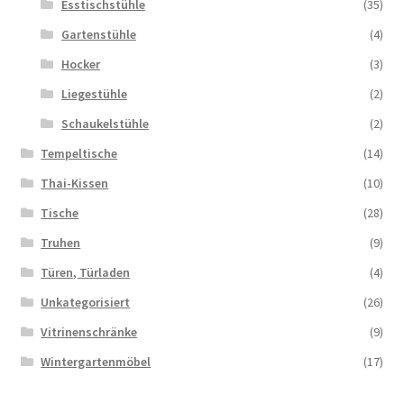
Esstischstühle
(35)
Gartenstühle
(4)
Hocker
(3)
Liegestühle
(2)
Schaukelstühle
(2)
Tempeltische
(14)
Thai-Kissen
(10)
Tische
(28)
Truhen
(9)
Türen, Türladen
(4)
Unkategorisiert
(26)
Vitrinenschränke
(9)
Wintergartenmöbel
(17)