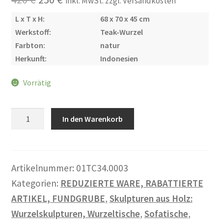
inkl. MwSt. zzgl. Versandkosten
Warenkorb
Preis
Preis
L x T x H:
68 x 70 x 45 cm
Werkstoff:
Teak-Wurzel
war:
ist:
Widerrufsbelehrung
Farbton:
natur
420 €
250 €.
Herkunft:
Indonesien
Wohnzimmertisch mit Stühlen
Vorrätig
Zahlungsarten
Sofatisch
In den Warenkorb
aus
Teakholzwurzel
Menge
Artikelnummer:
01TC34.0003
Kategorien:
REDUZIERTE WARE, RABATTIERTE
ARTIKEL, FUNDGRUBE
,
Skulpturen aus Holz:
Wurzelskulpturen, Wurzeltische
,
Sofatische
,