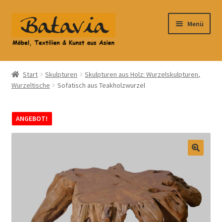
Zur
Zum
Menü
Navigation
Inhalt
springen
springen
Start
Start
Skulpturen
Skulpturen aus Holz: Wurzelskulpturen,
Wurzeltische
Sofatisch aus Teakholzwurzel
Accessoires
AGB
ANGEBOT!
Anfahrt
Datenschutzbelehrung
Datenschutzerklärung
Heimtextilien