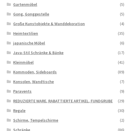
Gartenmöbel
(5)
Gong, Gonggestelle
(5)
Große Kunstobjekte & Wanddekoration
(4)
Heimtextilien
(35)
japanische Möbel
(6)
Java-Stil Schränke & Bänke
(17)
Kleinmöbel
(41)
Kommoden, Sideboards
(89)
Konsolen, Wandtische
(7)
Paravents
(9)
REDUZIERTE WARE, RABATTIERTE ARTIKEL, FUNDGRUBE
(29)
Regale
(30)
Schirme, Tempelschirme
(2)
Schränke
(86)