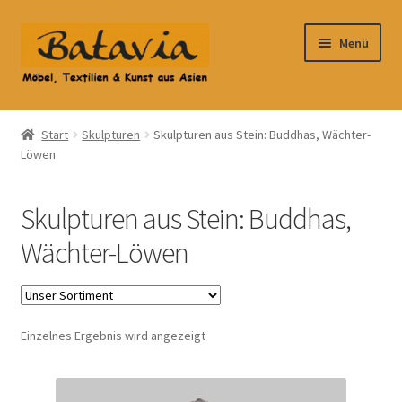
Zur
Zum
Menü
Navigation
Inhalt
springen
springen
Start
Start
Skulpturen
Skulpturen aus Stein: Buddhas, Wächter-
Löwen
Accessoires
AGB
Skulpturen aus Stein: Buddhas,
Wächter-Löwen
Anfahrt
Datenschutzbelehrung
Einzelnes Ergebnis wird angezeigt
Datenschutzerklärung
Heimtextilien