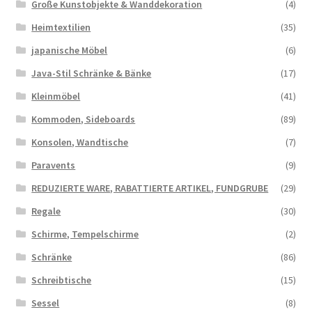
Große Kunstobjekte & Wanddekoration
(4)
Heimtextilien
(35)
japanische Möbel
(6)
Java-Stil Schränke & Bänke
(17)
Kleinmöbel
(41)
Kommoden, Sideboards
(89)
Konsolen, Wandtische
(7)
Paravents
(9)
REDUZIERTE WARE, RABATTIERTE ARTIKEL, FUNDGRUBE
(29)
Regale
(30)
Schirme, Tempelschirme
(2)
Schränke
(86)
Schreibtische
(15)
Sessel
(8)