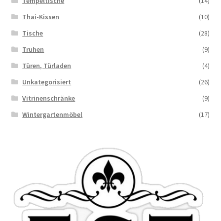
Tempeltische
(14)
Thai-Kissen
(10)
Tische
(28)
Truhen
(9)
Türen, Türladen
(4)
Unkategorisiert
(26)
Vitrinenschränke
(9)
Wintergartenmöbel
(17)