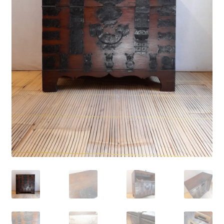
Impressum
Kasse
Kolonialmöbel
Kontakt
Mein Konto
Shop
Versandarten
Versandkosten und Zahlungsbedingungen