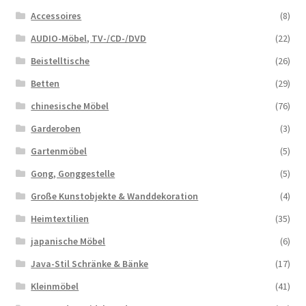
Accessoires
(8)
AUDIO-Möbel, TV-/CD-/DVD
(22)
Beistelltische
(26)
Betten
(29)
chinesische Möbel
(76)
Garderoben
(3)
Gartenmöbel
(5)
Gong, Gonggestelle
(5)
Große Kunstobjekte & Wanddekoration
(4)
Heimtextilien
(35)
japanische Möbel
(6)
Java-Stil Schränke & Bänke
(17)
Kleinmöbel
(41)