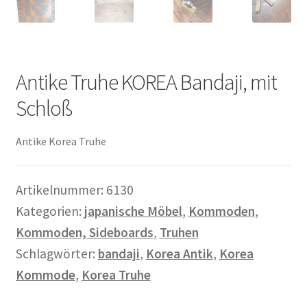
Warenkorb
Widerrufsbelehrung
Antike Truhe KOREA Bandaji, mit
Wohnzimmertisch mit Stühlen
Schloß
Zahlungsarten
Antike Korea Truhe
Artikelnummer:
6130
Kategorien:
japanische Möbel
,
Kommoden
,
Kommoden, Sideboards
,
Truhen
Schlagwörter:
bandaji
,
Korea Antik
,
Korea
Kommode
,
Korea Truhe