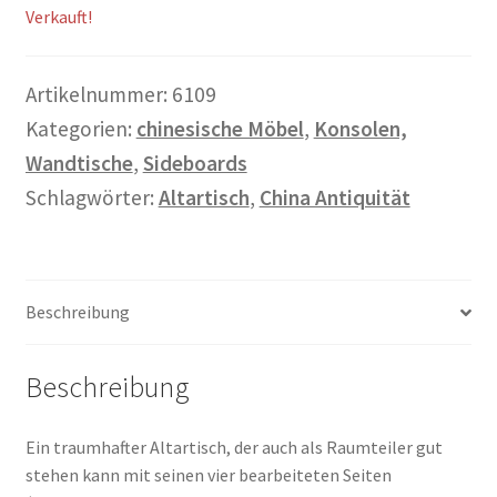
Verkauft!
Warenkorb
Widerrufsbelehrung
Artikelnummer:
6109
Kategorien:
chinesische Möbel
,
Konsolen,
Wohnzimmertisch mit Stühlen
Wandtische
,
Sideboards
Schlagwörter:
Altartisch
,
China Antiquität
Zahlungsarten
Beschreibung
Beschreibung
Ein traumhafter Altartisch, der auch als Raumteiler gut
stehen kann mit seinen vier bearbeiteten Seiten