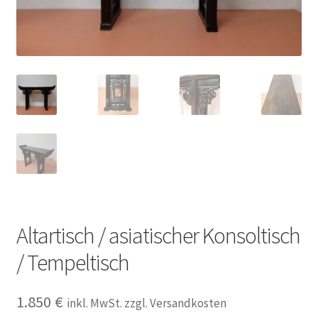
Impressum
Kasse
Kolonialmöbel
Kontakt
Mein Konto
Shop
Altartisch / asiatischer Konsoltisch
/ Tempeltisch
Versandarten
Versandkosten und Zahlungsbedingungen
1.850
€
inkl. MwSt. zzgl. Versandkosten