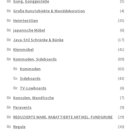
Gong, Gonggestelle
(5)
Große Kunstobjekte & Wanddekoration
(4)
Heimtextilien
(35)
japanische Möbel
(6)
Java-Stil Schränke & Bänke
(17)
Kleinmöbel
(41)
Kommoden, Sideboards
(89)
Kommoden
(63)
Sideboards
(43)
TV-Lowboards
(6)
Konsolen, Wandtische
(7)
Paravents
(9)
REDUZIERTE WARE, RABATTIERTE ARTIKEL, FUNDGRUBE
(29)
Regale
(30)