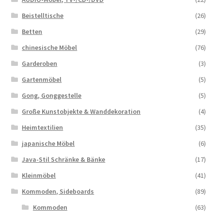
Beistelltische
(26)
Betten
(29)
chinesische Möbel
(76)
Garderoben
(3)
Gartenmöbel
(5)
Gong, Gonggestelle
(5)
Große Kunstobjekte & Wanddekoration
(4)
Heimtextilien
(35)
japanische Möbel
(6)
Java-Stil Schränke & Bänke
(17)
Kleinmöbel
(41)
Kommoden, Sideboards
(89)
Kommoden
(63)