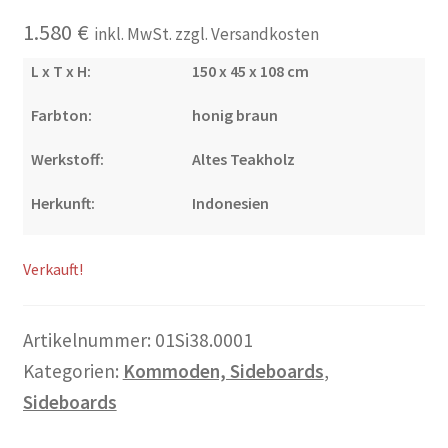
Warenkorb
1.580
€
inkl. MwSt. zzgl. Versandkosten
L x T x H:
150 x 45 x 108 cm
Widerrufsbelehrung
Farbton:
honig braun
Wohnzimmertisch mit Stühlen
Werkstoff:
Altes Teakholz
Zahlungsarten
Herkunft:
Indonesien
Verkauft!
Artikelnummer:
01Si38.0001
Kategorien:
Kommoden, Sideboards
,
Sideboards