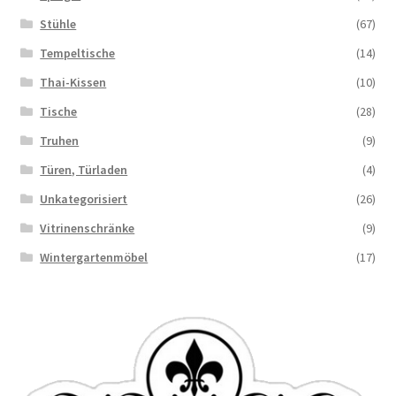
Stühle
(67)
Tempeltische
(14)
Thai-Kissen
(10)
Tische
(28)
Truhen
(9)
Türen, Türladen
(4)
Unkategorisiert
(26)
Vitrinenschränke
(9)
Wintergartenmöbel
(17)