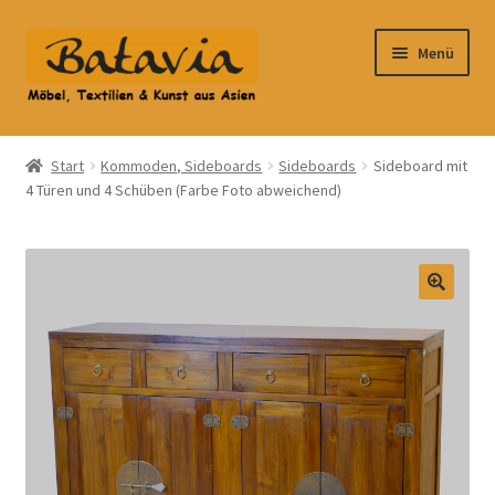
Zur
Zum
Menü
Navigation
Inhalt
springen
springen
Start
Start
Kommoden, Sideboards
Sideboards
Sideboard mit
4 Türen und 4 Schüben (Farbe Foto abweichend)
Accessoires
AGB
Anfahrt
Datenschutzbelehrung
Datenschutzerklärung
Heimtextilien