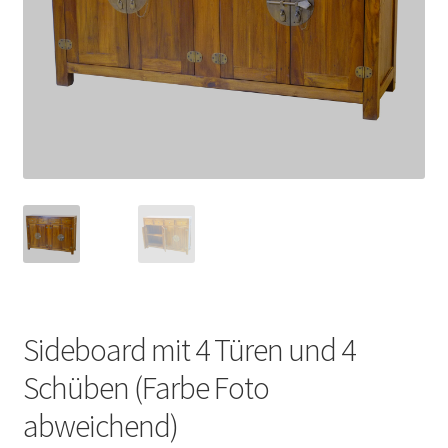
Impressum
Kasse
Kolonialmöbel
Kontakt
Mein Konto
Shop
Sideboard mit 4 Türen und 4
Versandarten
Schüben (Farbe Foto
abweichend)
Versandkosten und Zahlungsbedingungen