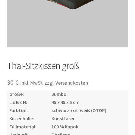
Impressum
Kasse
Kolonialmöbel
Kontakt
Thai-Sitzkissen groß
Mein Konto
30
€
inkl. MwSt. zzgl. Versandkosten
Shop
Größe:
Jumbo
L x B x H:
45 x 45 x 5 cm
Versandarten
Farbton:
schwarz-rot-weiß (OTOP)
Kissenhülle:
Kunstfaser
Versandkosten und Zahlungsbedingungen
Füllmaterial:
100 % Kapok
Herkunft:
Thailand