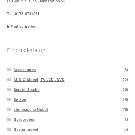
( 5 Geh-Min. zur S-Bahnstation S8)
Tel. 0173-6731861
E-Mail schreiben
Produktkatalog
Accessoires
(8)
AUDIO-Möbel, TV-/CD-/DVD
(22)
Beistelltische
(26)
Betten
(29)
chinesische Möbel
(76)
Garderoben
(3)
Gartenmöbel
(5)