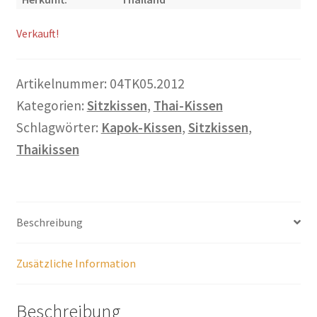
Warenkorb
Verkauft!
Widerrufsbelehrung
Artikelnummer:
04TK05.2012
Wohnzimmertisch mit Stühlen
Kategorien:
Sitzkissen
,
Thai-Kissen
Schlagwörter:
Kapok-Kissen
,
Sitzkissen
,
Zahlungsarten
Thaikissen
Beschreibung
Zusätzliche Information
Beschreibung