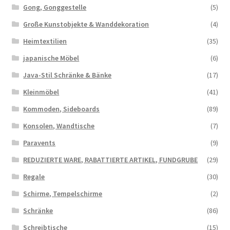
Gong, Gonggestelle
(5)
Große Kunstobjekte & Wanddekoration
(4)
Heimtextilien
(35)
japanische Möbel
(6)
Java-Stil Schränke & Bänke
(17)
Kleinmöbel
(41)
Kommoden, Sideboards
(89)
Konsolen, Wandtische
(7)
Paravents
(9)
REDUZIERTE WARE, RABATTIERTE ARTIKEL, FUNDGRUBE
(29)
Regale
(30)
Schirme, Tempelschirme
(2)
Schränke
(86)
Schreibtische
(15)