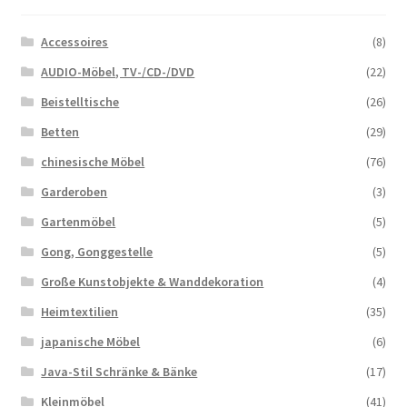
Accessoires
(8)
AUDIO-Möbel, TV-/CD-/DVD
(22)
Beistelltische
(26)
Betten
(29)
chinesische Möbel
(76)
Garderoben
(3)
Gartenmöbel
(5)
Gong, Gonggestelle
(5)
Große Kunstobjekte & Wanddekoration
(4)
Heimtextilien
(35)
japanische Möbel
(6)
Java-Stil Schränke & Bänke
(17)
Kleinmöbel
(41)