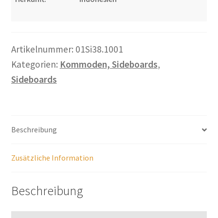
Warenkorb
Widerrufsbelehrung
Artikelnummer:
01Si38.1001
Wohnzimmertisch mit Stühlen
Kategorien:
Kommoden, Sideboards
,
Sideboards
Zahlungsarten
Beschreibung
Zusätzliche Information
Beschreibung