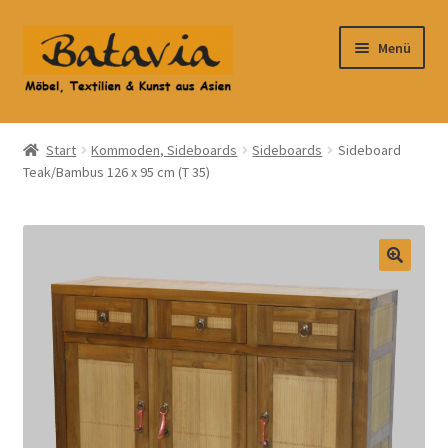
Zur
Zum
Menü
Navigation
Inhalt
springen
springen
Start
Start
Kommoden, Sideboards
Sideboards
Sideboard
Teak/Bambus 126 x 95 cm (T 35)
Accessoires
AGB
Anfahrt
Datenschutzbelehrung
Datenschutzerklärung
Heimtextilien