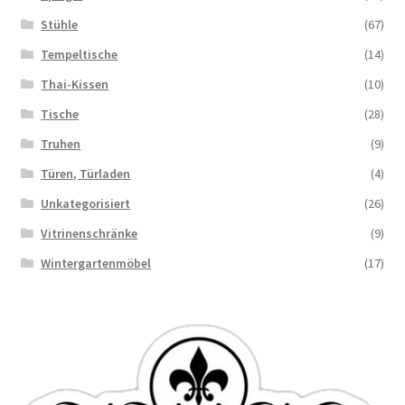
Stühle
(67)
Tempeltische
(14)
Thai-Kissen
(10)
Tische
(28)
Truhen
(9)
Türen, Türladen
(4)
Unkategorisiert
(26)
Vitrinenschränke
(9)
Wintergartenmöbel
(17)