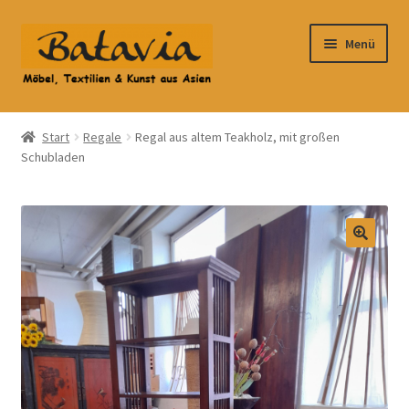
Zur
Zum
Menü
Navigation
Inhalt
springen
springen
Start
Start
Regale
Regal aus altem Teakholz, mit großen
Schubladen
Accessoires
AGB
Anfahrt
Datenschutzbelehrung
Datenschutzerklärung
Heimtextilien