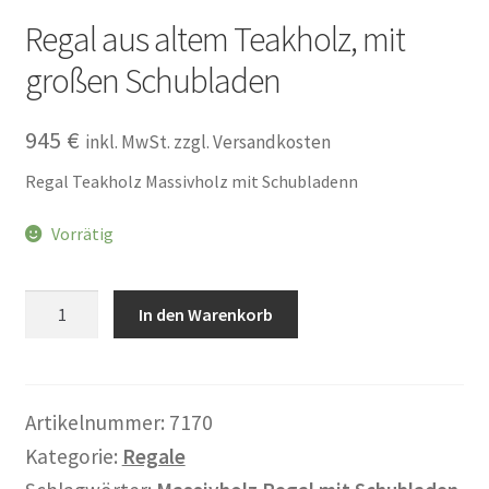
Warenkorb
Regal aus altem Teakholz, mit
großen Schubladen
Widerrufsbelehrung
945
€
Wohnzimmertisch mit Stühlen
inkl. MwSt. zzgl. Versandkosten
Regal Teakholz Massivholz mit Schubladenn
Zahlungsarten
Vorrätig
Regal
In den Warenkorb
aus
altem
Teakholz,
mit
Artikelnummer:
7170
großen
Kategorie:
Regale
Schubladen