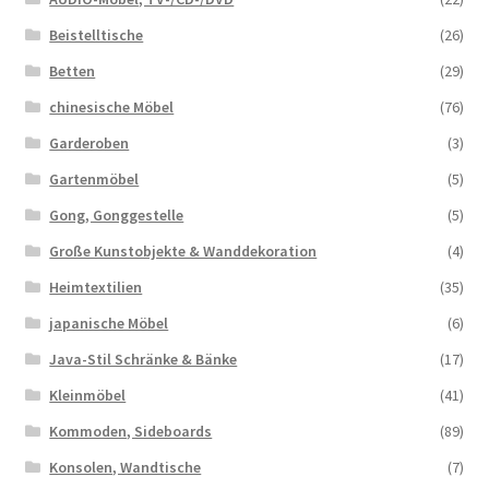
Beistelltische
(26)
Betten
(29)
chinesische Möbel
(76)
Garderoben
(3)
Gartenmöbel
(5)
Gong, Gonggestelle
(5)
Große Kunstobjekte & Wanddekoration
(4)
Heimtextilien
(35)
japanische Möbel
(6)
Java-Stil Schränke & Bänke
(17)
Kleinmöbel
(41)
Kommoden, Sideboards
(89)
Konsolen, Wandtische
(7)