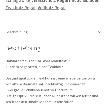
Schlagwörter:
Massivholz Regal mit Schubladen
,
Menge
Teakholz Regal
,
Vollholz Regal
Beschreibung
Beschreibung
Handarbeit aus der BATAVIA Manufaktur
Aus dem begehrten, alten Teakholz
Das ‚unkaputtbare‘ Teakholz ist eine Wiederverwertung
von altem Baumaterial : nachhaltig und dauerhaft
Zwei große Schubladen mit viel Stauraum
Luftige Optik – die seitlichen Rundstäbe wirken leicht und
schützen den Inhalt vor dem Herausfallen.