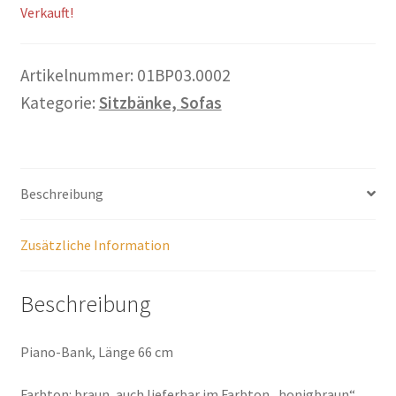
Verkauft!
Warenkorb
Widerrufsbelehrung
Artikelnummer:
01BP03.0002
Kategorie:
Sitzbänke, Sofas
Wohnzimmertisch mit Stühlen
Zahlungsarten
Beschreibung
Zusätzliche Information
Beschreibung
Piano-Bank, Länge 66 cm
Farbton: braun, auch lieferbar im Farbton „honigbraun“