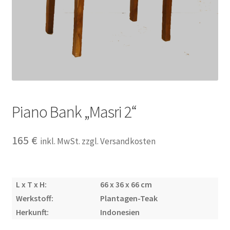
Impressum
Kasse
Kolonialmöbel
Kontakt
Piano Bank „Masri 2“
Mein Konto
165
€
inkl. MwSt. zzgl. Versandkosten
Shop
L x T x H:
66 x 36 x 66 cm
Versandarten
Werkstoff:
Plantagen-Teak
Herkunft:
Indonesien
Versandkosten und Zahlungsbedingungen