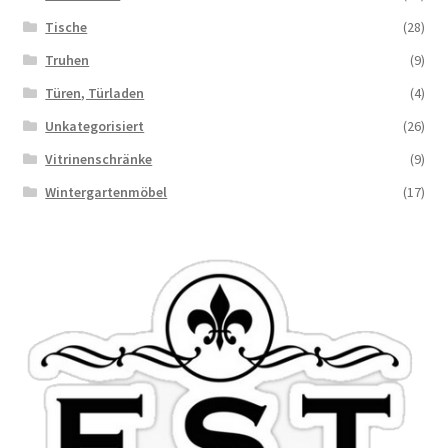
Tische
(28)
Truhen
(9)
Türen, Türladen
(4)
Unkategorisiert
(26)
Vitrinenschränke
(9)
Wintergartenmöbel
(17)