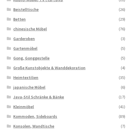
Beistelltische
(26)
Betten
(29)
chinesische Möbel
(76)
Garderoben
(3)
Gartenmöbel
(5)
Gong, Gonggestelle
(5)
Große Kunstobjekte & Wanddekoration
(4)
Heimtextilien
(35)
japanische Möbel
(6)
Java-Stil Schränke & Bänke
(17)
Kleinmöbel
(41)
Kommoden, Sideboards
(89)
Konsolen, Wandtische
(7)