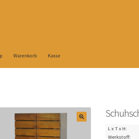
p
Warenkorb
Kasse
elehrung
Datenschutzerklärung
Heimtextilien
Impressum
Kasse
rsandarten
Versandkosten und Zahlungsbedingungen
Warenkorb
tühlen
Zahlungsarten
Schuhsch
L x T x H:
Werkstoff: