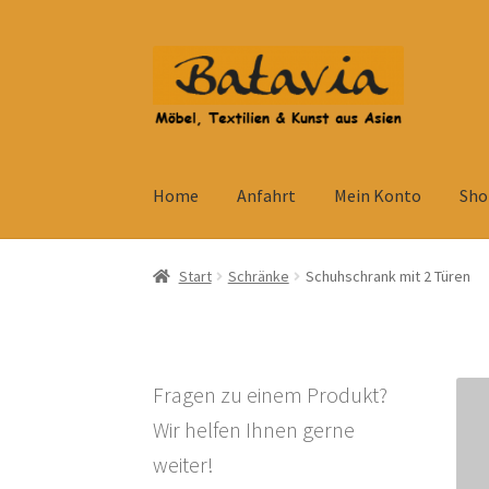
Zur
Zum
Navigation
Inhalt
springen
springen
Home
Anfahrt
Mein Konto
Sho
Start
Accessoires
AGB
Anfahrt
Datenschutzb
Start
Schränke
Schuhschrank mit 2 Türen
Kolonialmöbel
Kontakt
Mein Konto
Shop
Ve
Widerrufsbelehrung
Wohnzimmertisch mit S
Fragen zu einem Produkt?
Wir helfen Ihnen gerne
weiter!