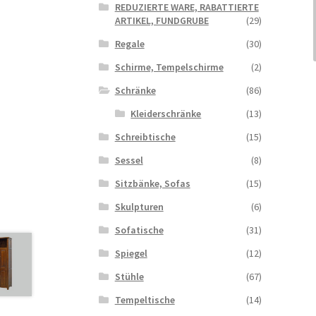
REDUZIERTE WARE, RABATTIERTE
ARTIKEL, FUNDGRUBE
(29)
Regale
(30)
Schirme, Tempelschirme
(2)
Schränke
(86)
Kleiderschränke
(13)
Schreibtische
(15)
Sessel
(8)
Sitzbänke, Sofas
(15)
Skulpturen
(6)
Sofatische
(31)
Spiegel
(12)
Stühle
(67)
Tempeltische
(14)