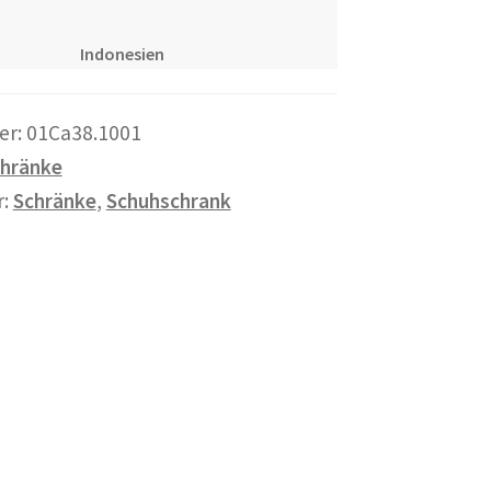
Indonesien
er:
01Ca38.1001
hränke
r:
Schränke
,
Schuhschrank