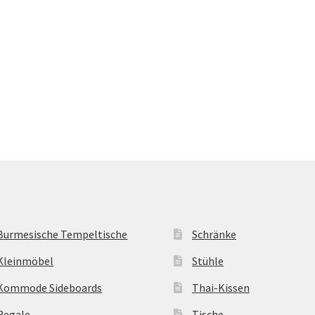
Burmesische Tempeltische
Schränke
Kleinmöbel
Stühle
Kommode Sideboards
Thai-Kissen
Regale
Tische