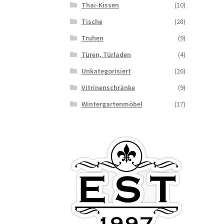
Thai-Kissen
(10)
Tische
(28)
Truhen
(9)
Türen, Türladen
(4)
Unkategorisiert
(26)
Vitrinenschränke
(9)
Wintergartenmöbel
(17)