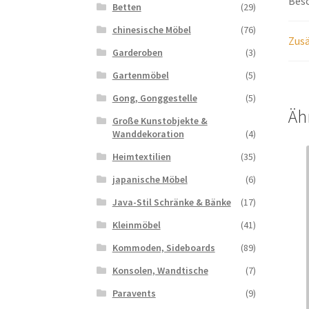
Bes
Betten
(29)
chinesische Möbel
(76)
Zusä
Garderoben
(3)
Gartenmöbel
(5)
Gong, Gonggestelle
(5)
Äh
Große Kunstobjekte &
Wanddekoration
(4)
Heimtextilien
(35)
japanische Möbel
(6)
Java-Stil Schränke & Bänke
(17)
Kleinmöbel
(41)
Kommoden, Sideboards
(89)
Konsolen, Wandtische
(7)
Paravents
(9)