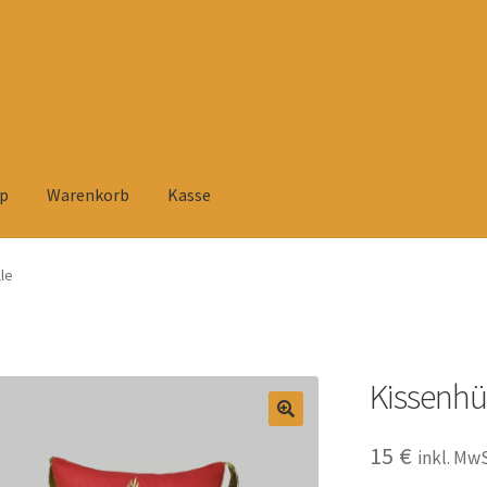
p
Warenkorb
Kasse
elehrung
Datenschutzerklärung
Heimtextilien
Impressum
Kasse
le
rsandarten
Versandkosten und Zahlungsbedingungen
Warenkorb
tühlen
Zahlungsarten
Kissenhü
15
€
inkl. Mw