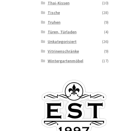
Thai-Kissen
(10)
Tische
(28)
Truhen
(9)
Türen, Türladen
(4)
Unkategorisiert
(26)
Vitrinenschränke
(9)
Wintergartenmöbel
(17)