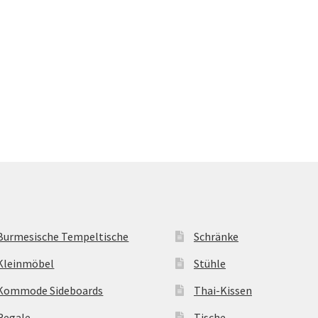
Burmesische Tempeltische
Schränke
Kleinmöbel
Stühle
Kommode Sideboards
Thai-Kissen
Regale
Tische