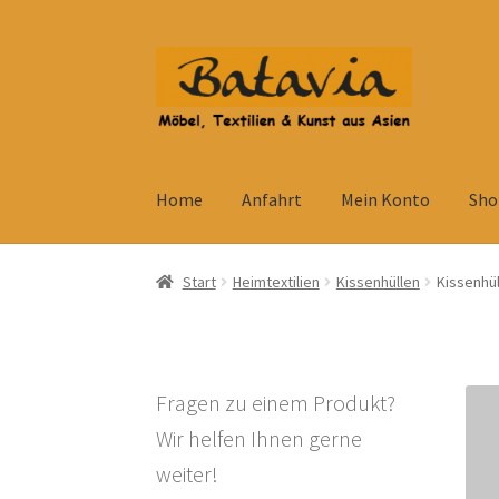
Zur
Zum
Navigation
Inhalt
springen
springen
Home
Anfahrt
Mein Konto
Sho
Start
Accessoires
AGB
Anfahrt
Datenschutzb
Start
Heimtextilien
Kissenhüllen
Kissenhül
Kolonialmöbel
Kontakt
Mein Konto
Shop
Ve
Widerrufsbelehrung
Wohnzimmertisch mit S
Fragen zu einem Produkt?
Wir helfen Ihnen gerne
weiter!