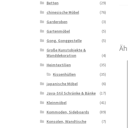
Betten
(29)
chinesische Möbel
(76)
Garderoben
(3)
Gartenmöbel
(5)
Gong, Gonggestelle
(5)
Äh
Große Kunstobjekte &
Wanddekoration
(4)
Heimtextilien
(35)
Kissenhüllen
(35)
japanische Möbel
(6)
Java-Stil Schränke & Bänke
(17)
Kleinmöbel
(41)
Kommoden, Sideboards
(89)
Konsolen, Wandtische
(7)