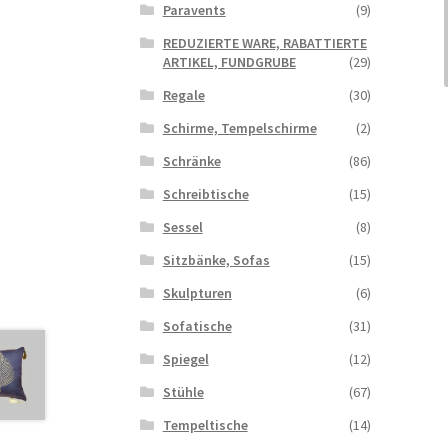
Paravents
(9)
REDUZIERTE WARE, RABATTIERTE
ARTIKEL, FUNDGRUBE
(29)
Regale
(30)
Schirme, Tempelschirme
(2)
Schränke
(86)
Schreibtische
(15)
Sessel
(8)
Sitzbänke, Sofas
(15)
Skulpturen
(6)
Sofatische
(31)
Spiegel
(12)
Stühle
(67)
Tempeltische
(14)