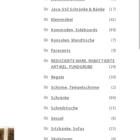
Java-Stil Schränke & Bänke
(17)
Kleinmöbel
(41)
Kommoden, Sideboards
(89)
Konsolen, Wandtische
(7)
Paravents
(9)
REDUZIERTE WARE, RABATTIERTE
ARTIKEL, FUNDGRUBE
(29)
Regale
(30)
Schirme, Tempelschirme
(2)
Schränke
(86)
Schreibtische
(15)
Sessel
(8)
Sitzbänke, Sofas
(15)
Skulpturen
(6)