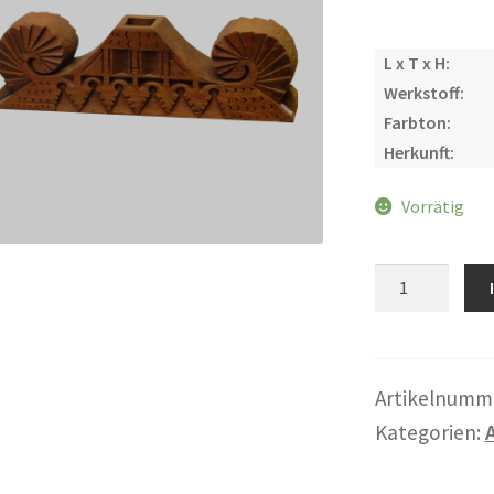
L x T x H:
Werkstoff:
Farbton:
Herkunft:
Vorrätig
Haus-
Dekor
Menge
Artikelnumm
Kategorien: