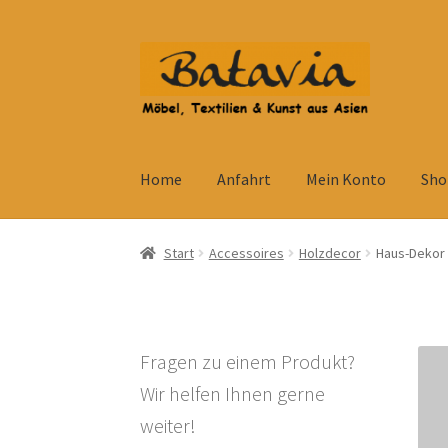
Zur
Zum
Navigation
Inhalt
springen
springen
Home
Anfahrt
Mein Konto
Sho
Start
Accessoires
AGB
Anfahrt
Datenschutzb
Start
Accessoires
Holzdecor
Haus-Dekor
Kolonialmöbel
Kontakt
Mein Konto
Shop
Ve
Widerrufsbelehrung
Wohnzimmertisch mit S
Fragen zu einem Produkt?
Wir helfen Ihnen gerne
weiter!