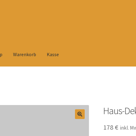
p
Warenkorb
Kasse
elehrung
Datenschutzerklärung
Heimtextilien
Impressum
Kasse
rsandarten
Versandkosten und Zahlungsbedingungen
Warenkorb
tühlen
Zahlungsarten
Haus-De
178
€
inkl. M