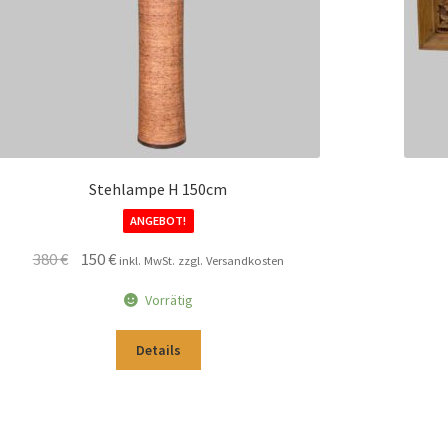
Stehlampe H 150cm
ANGEBOT!
Ursprünglicher
Aktueller
380
€
150
€
inkl. MwSt. zzgl. Versandkosten
Preis
Preis
Vorrätig
war:
ist:
380 €
150 €.
Details