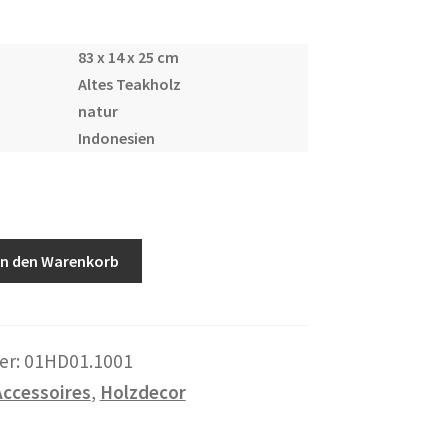
83 x 14 x 25 cm
Altes Teakholz
natur
Indonesien
In den Warenkorb
er:
01HD01.1001
Accessoires
,
Holzdecor