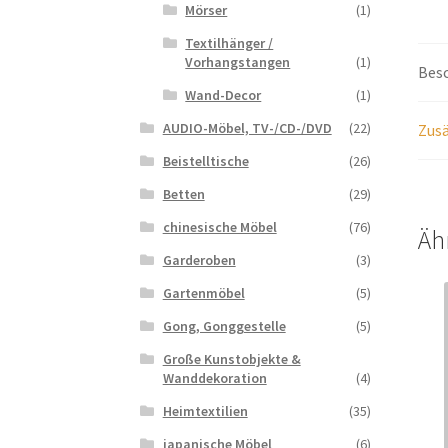
Mörser
(1)
Textilhänger /
Vorhangstangen
(1)
Bes
Wand-Decor
(1)
AUDIO-Möbel, TV-/CD-/DVD
(22)
Zusä
Beistelltische
(26)
Betten
(29)
chinesische Möbel
(76)
Äh
Garderoben
(3)
Gartenmöbel
(5)
Gong, Gonggestelle
(5)
Große Kunstobjekte &
Wanddekoration
(4)
Heimtextilien
(35)
japanische Möbel
(6)