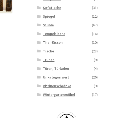
Sofatische
(31)
Spiegel
(12)
Stühle
(67)
Tempeltische
(14)
Thai-Kissen
(10)
Tische
(28)
Truhen
(9)
Türen, Türladen
(4)
Unkategorisiert
(26)
Vitrinenschränke
(9)
Wintergartenmöbel
(17)