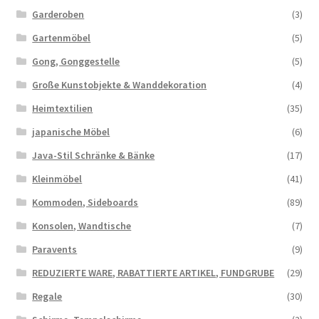
Garderoben
(3)
Gartenmöbel
(5)
Gong, Gonggestelle
(5)
Große Kunstobjekte & Wanddekoration
(4)
Heimtextilien
(35)
japanische Möbel
(6)
Java-Stil Schränke & Bänke
(17)
Kleinmöbel
(41)
Kommoden, Sideboards
(89)
Konsolen, Wandtische
(7)
Paravents
(9)
REDUZIERTE WARE, RABATTIERTE ARTIKEL, FUNDGRUBE
(29)
Regale
(30)