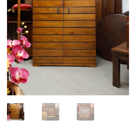
Impressum
Kasse
Kolonialmöbel
Kontakt
Mein Konto
Shop
Versandarten
Versandkosten und Zahlungsbedingungen