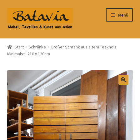
Zur
Zum
Menü
Navigation
Inhalt
springen
springen
Start
Start
Schränke
Großer Schrank aus altem Teakholz
Minimalstil 210 x 120cm
Accessoires
AGB
Anfahrt
Datenschutzbelehrung
Datenschutzerklärung
Heimtextilien