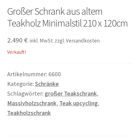
Warenkorb
Großer Schrank aus altem
Teakholz Minimalstil 210 x 120cm
Widerrufsbelehrung
2.490
€
Wohnzimmertisch mit Stühlen
inkl. MwSt. zzgl. Versandkosten
Verkauft!
Zahlungsarten
Artikelnummer:
6600
Kategorie:
Schränke
Schlagwörter:
großer Teakschrank
,
Massivholzschrank
,
Teak upcycling
,
Teakholzschrank