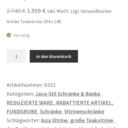
Warenkorb
Ursprünglicher
Aktueller
2.740
€
1.959
€
inkl. MwSt. zzgl. Versandkosten
Preis
Preis
Widerrufsbelehrung
Antike Teakvitrine 204 x 148
war:
ist:
Vorrätig
Wohnzimmertisch mit Stühlen
2.740 €
1.959 €.
Zahlungsarten
Große
In den Warenkorb
antike
TEAK
Vitrine,
zerlegbar,
Artikelnummer:
6331
mit
Kategorien:
Java-Stil Schränke & Bänke
,
one-
REDUZIERTE WARE, RABATTIERTE ARTIKEL,
panel-
Seiten
FUNDGRUBE
,
Schränke
,
Vitrinenschränke
Menge
Schlagwörter:
Asia Vitrine
,
große Teakvitrine
,