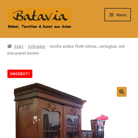
Zur
Zum
Menü
Navigation
Inhalt
springen
springen
Start
Start
Schränke
Große antike TEAK Vitrine, zerlegbar, mit
one-panel-Seiten
Accessoires
AGB
ANGEBOT!
Anfahrt
Datenschutzbelehrung
Datenschutzerklärung
Heimtextilien