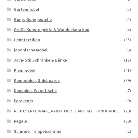
Gartenmöbel
(5)
Gong, Gonggestelle
(5)
Große Kunstobjekte & Wanddekoration
(4)
Heimtextilien
(35)
japanische Möbel
(6)
Java-Stil Schränke & Bänke
(17)
Kleinmöbel
(41)
Kommoden, Sideboards
(89)
Konsolen, Wandtische
(7)
Paravents
(9)
REDUZIERTE WARE, RABATTIERTE ARTIKEL, FUNDGRUBE
(29)
Regale
(30)
Schirme, Tempelschirme
(2)