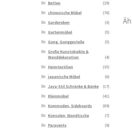
Betten
(29)
chinesische Möbel
(76)
Äh
Garderoben
(3)
Gartenmöbel
(5)
Gong, Gonggestelle
(5)
Große Kunstobjekte &
Wanddekoration
(4)
Heimtextilien
(35)
japanische Möbel
(6)
Java-Stil Schränke & Bänke
(17)
Kleinmöbel
(41)
Kommoden, Sideboards
(89)
Konsolen, Wandtische
(7)
Paravents
(9)