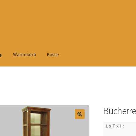
p
Warenkorb
Kasse
elehrung
Datenschutzerklärung
Heimtextilien
Impressum
Kasse
rsandarten
Versandkosten und Zahlungsbedingungen
Warenkorb
tühlen
Zahlungsarten
Bücherre
L x T x H: