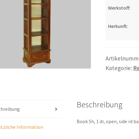
Werkstoff:
Herkunft:
Artikelnumm
Kategorie:
Re
Beschreibung
chreibung
Book Sh, 1 dr, open, side rd ba
tzliche Information