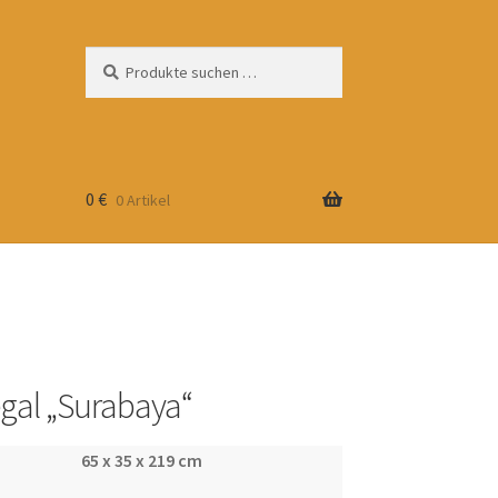
Suchen
Suchen
nach:
0
€
0 Artikel
gal „Surabaya“
65 x 35 x 219 cm