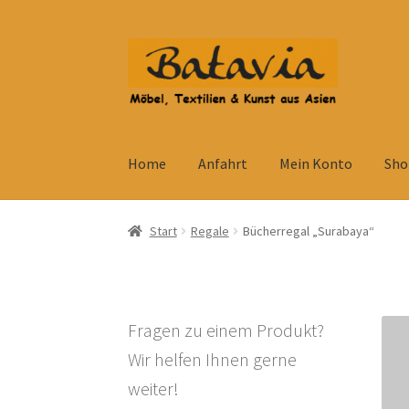
Zur
Zum
Navigation
Inhalt
springen
springen
Home
Anfahrt
Mein Konto
Sho
Start
Accessoires
AGB
Anfahrt
Datenschutzb
Start
Regale
Bücherregal „Surabaya“
Kolonialmöbel
Kontakt
Mein Konto
Shop
Ve
Widerrufsbelehrung
Wohnzimmertisch mit S
Fragen zu einem Produkt?
Wir helfen Ihnen gerne
weiter!