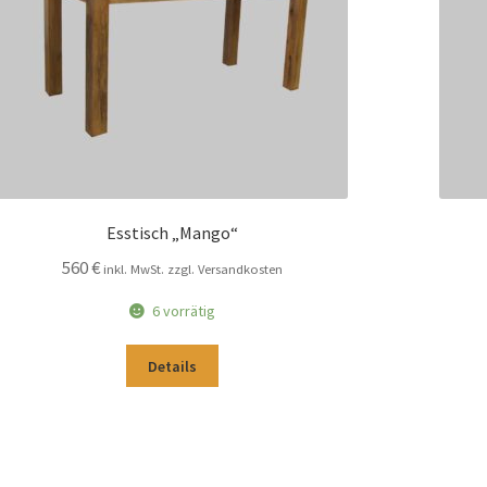
Esstisch „Mango“
560
€
inkl. MwSt. zzgl. Versandkosten
6 vorrätig
Details