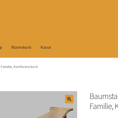
p
Warenkorb
Kasse
elehrung
Datenschutzerklärung
Heimtextilien
Impressum
Kasse
Familie, Konferenztisch
rsandarten
Versandkosten und Zahlungsbedingungen
Warenkorb
tühlen
Zahlungsarten
Baumstam
Familie, 