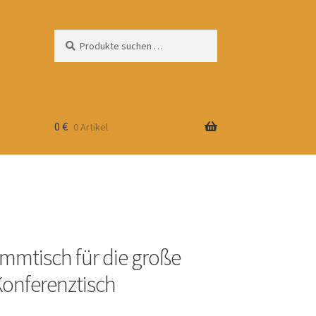
Suchen
Suchen
nach:
0
€
0 Artikel
mtisch für die große
Konferenztisch