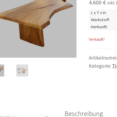
4.600
€
inkl.
L x T x H:
Werkstoff:
Herkunft:
Verkauft!
Artikelnumm
Kategorie:
Ti
Beschreibung