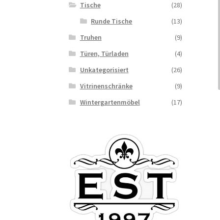
Tische
(28)
Runde Tische
(13)
Truhen
(9)
Türen, Türladen
(4)
Unkategorisiert
(26)
Vitrinenschränke
(9)
Wintergartenmöbel
(17)