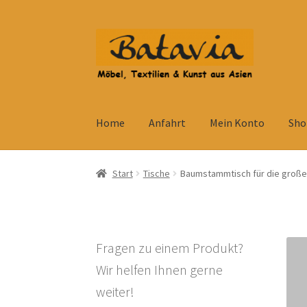
Zur
Zum
Navigation
Inhalt
springen
springen
Home
Anfahrt
Mein Konto
Sho
Start
Accessoires
AGB
Anfahrt
Datenschutzb
Start
Tische
Baumstammtisch für die große 
Kolonialmöbel
Kontakt
Mein Konto
Shop
Ve
Widerrufsbelehrung
Wohnzimmertisch mit S
Fragen zu einem Produkt?
Wir helfen Ihnen gerne
weiter!