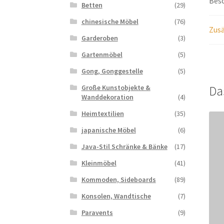
Bes
Betten
(29)
chinesische Möbel
(76)
Zusä
Garderoben
(3)
Gartenmöbel
(5)
Gong, Gonggestelle
(5)
Da
Große Kunstobjekte &
Wanddekoration
(4)
Heimtextilien
(35)
japanische Möbel
(6)
Java-Stil Schränke & Bänke
(17)
Kleinmöbel
(41)
Kommoden, Sideboards
(89)
Konsolen, Wandtische
(7)
Paravents
(9)