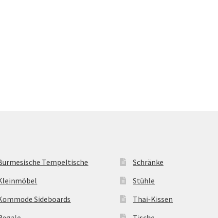
Burmesische Tempeltische
Schränke
Kleinmöbel
Stühle
Kommode Sideboards
Thai-Kissen
Regale
Tische