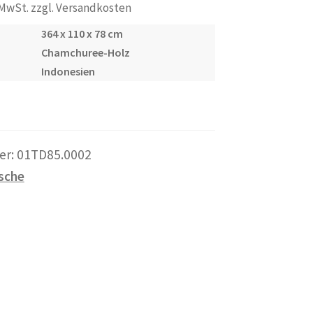
 MwSt. zzgl. Versandkosten
364 x 110 x 78 cm
Chamchuree-Holz
Indonesien
er:
01TD85.0002
sche