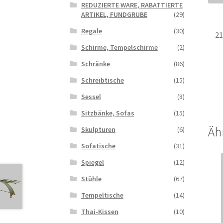
REDUZIERTE WARE, RABATTIERTE
ARTIKEL, FUNDGRUBE
(29)
Regale
(30)
2
Schirme, Tempelschirme
(2)
Schränke
(86)
Schreibtische
(15)
Sessel
(8)
Sitzbänke, Sofas
(15)
Äh
Skulpturen
(6)
Sofatische
(31)
Spiegel
(12)
Stühle
(67)
Tempeltische
(14)
Thai-Kissen
(10)