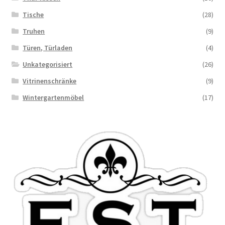
Tische
(28)
Truhen
(9)
Türen, Türladen
(4)
Unkategorisiert
(26)
Vitrinenschränke
(9)
Wintergartenmöbel
(17)