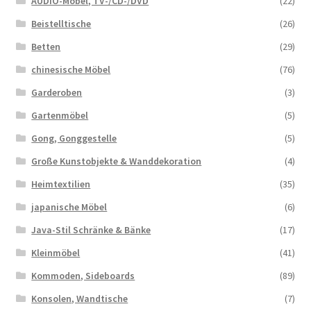
AUDIO-Möbel, TV-/CD-/DVD
(22)
Beistelltische
(26)
Betten
(29)
chinesische Möbel
(76)
Garderoben
(3)
Gartenmöbel
(5)
Gong, Gonggestelle
(5)
Große Kunstobjekte & Wanddekoration
(4)
Heimtextilien
(35)
japanische Möbel
(6)
Java-Stil Schränke & Bänke
(17)
Kleinmöbel
(41)
Kommoden, Sideboards
(89)
Konsolen, Wandtische
(7)