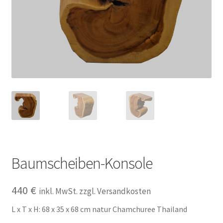
Impressum
Kasse
Kolonialmöbel
Kontakt
Mein Konto
Shop
Baumscheiben-Konsole
Versandarten
440
€
inkl. MwSt. zzgl. Versandkosten
Versandkosten und Zahlungsbedingungen
L x T x H: 68 x 35 x 68 cm natur Chamchuree Thailand