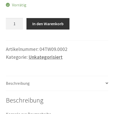
Vorrätig
Warenkorb
Widerrufsbelehrung
Baumscheiben-
In den Warenkorb
Konsole
Wohnzimmertisch mit Stühlen
Menge
Zahlungsarten
Artikelnummer:
04TW09.0002
Kategorie:
Unkategorisiert
Beschreibung
Beschreibung