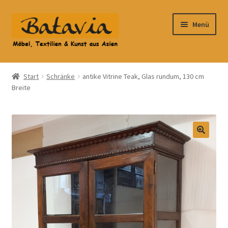
Zur
Zum
Menü
Navigation
Inhalt
springen
springen
Start
Start
Schränke
antike Vitrine Teak, Glas rundum, 130 cm
Breite
Accessoires
AGB
Anfahrt
Datenschutzbelehrung
Datenschutzerklärung
Heimtextilien