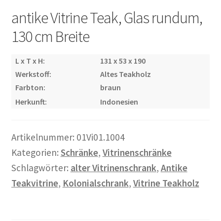
Warenkorb
antike Vitrine Teak, Glas rundum,
130 cm Breite
Widerrufsbelehrung
L x T x H:
131 x 53 x 190
Wohnzimmertisch mit Stühlen
Werkstoff:
Altes Teakholz
Farbton:
braun
Zahlungsarten
Herkunft:
Indonesien
Artikelnummer:
01Vi01.1004
Kategorien:
Schränke
,
Vitrinenschränke
Schlagwörter:
alter Vitrinenschrank
,
Antike
Teakvitrine
,
Kolonialschrank
,
Vitrine Teakholz