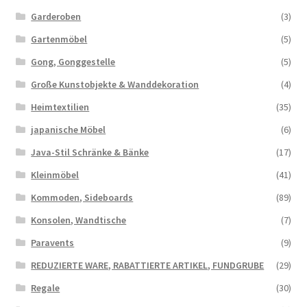
Garderoben
(3)
Gartenmöbel
(5)
Gong, Gonggestelle
(5)
Große Kunstobjekte & Wanddekoration
(4)
Heimtextilien
(35)
japanische Möbel
(6)
Java-Stil Schränke & Bänke
(17)
Kleinmöbel
(41)
Kommoden, Sideboards
(89)
Konsolen, Wandtische
(7)
Paravents
(9)
REDUZIERTE WARE, RABATTIERTE ARTIKEL, FUNDGRUBE
(29)
Regale
(30)