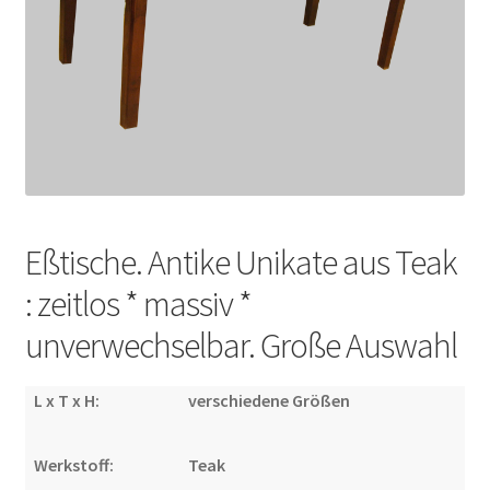
Impressum
Kasse
Kolonialmöbel
Kontakt
Eßtische. Antike Unikate aus Teak
Mein Konto
: zeitlos * massiv *
unverwechselbar. Große Auswahl
Shop
Versandarten
L x T x H:
verschiedene Größen
Versandkosten und Zahlungsbedingungen
Werkstoff:
Teak