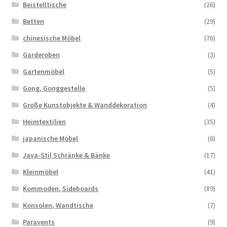
Beistelltische
(26)
Betten
(29)
chinesische Möbel
(76)
Garderoben
(3)
Gartenmöbel
(5)
Gong, Gonggestelle
(5)
Große Kunstobjekte & Wanddekoration
(4)
Heimtextilien
(35)
japanische Möbel
(6)
Java-Stil Schränke & Bänke
(17)
Kleinmöbel
(41)
Kommoden, Sideboards
(89)
Konsolen, Wandtische
(7)
Paravents
(9)