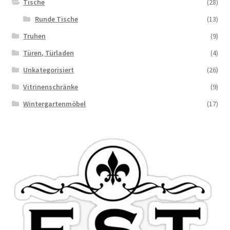
Tische
(28)
Runde Tische
(13)
Truhen
(9)
Türen, Türladen
(4)
Unkategorisiert
(26)
Vitrinenschränke
(9)
Wintergartenmöbel
(17)