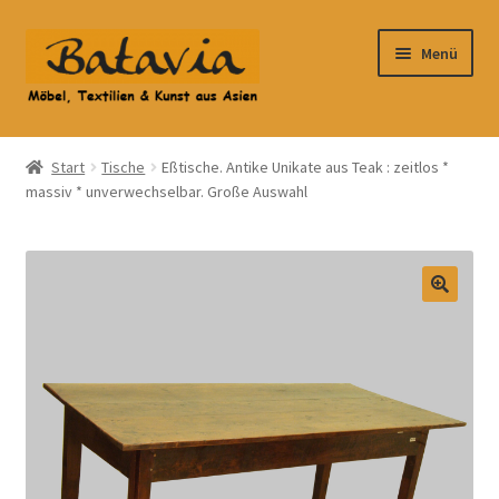
Zur
Zum
Menü
Navigation
Inhalt
springen
springen
Start
Start
Tische
Eßtische. Antike Unikate aus Teak : zeitlos *
massiv * unverwechselbar. Große Auswahl
Accessoires
AGB
Anfahrt
Datenschutzbelehrung
Datenschutzerklärung
Heimtextilien