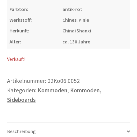
Warenkorb
Farbton:
antik-rot
Werkstoff:
Chines. Pinie
Widerrufsbelehrung
Herkunft:
China/Shanxi
Wohnzimmertisch mit Stühlen
Alter:
ca. 130 Jahre
Zahlungsarten
Verkauft!
Artikelnummer:
02Ko06.0052
Kategorien:
Kommoden
,
Kommoden,
Sideboards
Beschreibung