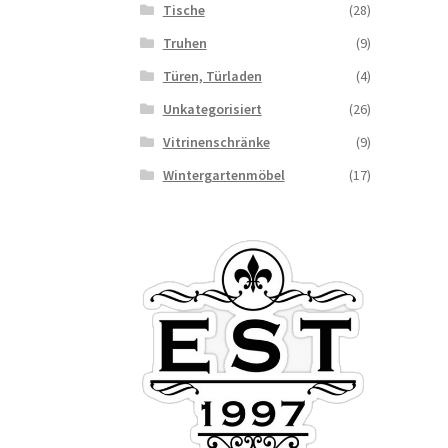
Tische
(28)
Truhen
(9)
Türen, Türladen
(4)
Unkategorisiert
(26)
Vitrinenschränke
(9)
Wintergartenmöbel
(17)