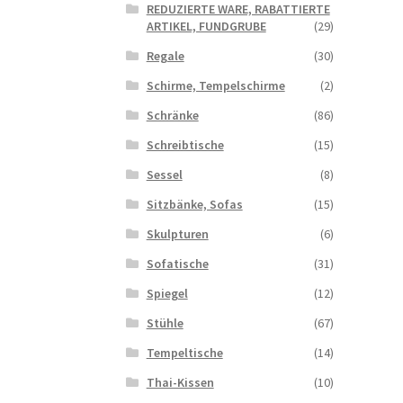
REDUZIERTE WARE, RABATTIERTE
ARTIKEL, FUNDGRUBE
(29)
Regale
(30)
Schirme, Tempelschirme
(2)
Schränke
(86)
Schreibtische
(15)
Sessel
(8)
Sitzbänke, Sofas
(15)
Skulpturen
(6)
Sofatische
(31)
Spiegel
(12)
Stühle
(67)
Tempeltische
(14)
Thai-Kissen
(10)