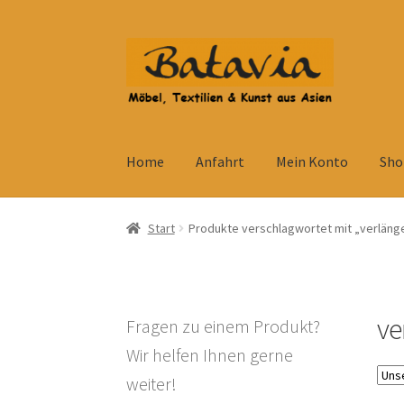
Zur
Zum
Navigation
Inhalt
springen
springen
Home
Anfahrt
Mein Konto
Sho
Start
Accessoires
AGB
Anfahrt
Datenschutzb
Start
Produkte verschlagwortet mit „verlänge
Kolonialmöbel
Kontakt
Mein Konto
Shop
Ve
Widerrufsbelehrung
Wohnzimmertisch mit S
ve
Fragen zu einem Produkt?
Wir helfen Ihnen gerne
weiter!