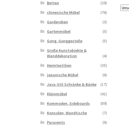
Betten
(29)
chinesische Möbel
(76)
Garderoben
(3)
Gartenmöbel
(5)
Gong, Gonggestelle
(5)
Große Kunstobjekte &
Wanddekoration
(4)
Heimtextilien
(35)
japanische Möbel
(6)
Java-Stil Schränke & Bänke
(17)
Kleinmöbel
(41)
Kommoden, Sideboards
(89)
Konsolen, Wandtische
(7)
Paravents
(9)