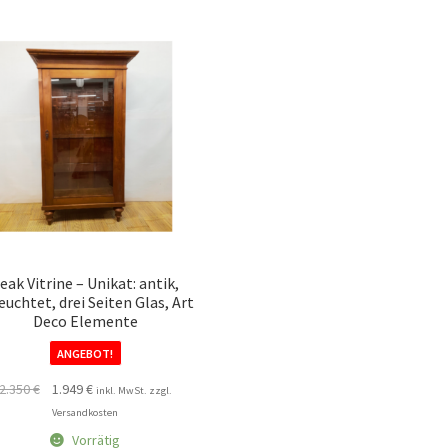
eak Vitrine – Unikat: antik,
euchtet, drei Seiten Glas, Art
Deco Elemente
ANGEBOT!
Ursprünglicher
Aktueller
2.350
€
1.949
€
inkl. MwSt. zzgl.
Preis
Preis
Versandkosten
war:
ist:
Vorrätig