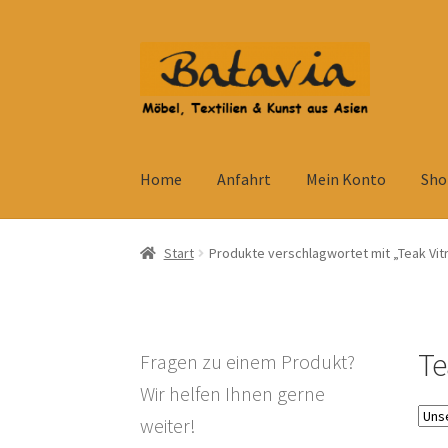
Zur
Zum
Navigation
Inhalt
springen
springen
Home
Anfahrt
Mein Konto
Sho
Start
Accessoires
AGB
Anfahrt
Datenschutzb
Start
Produkte verschlagwortet mit „Teak Vit
Kolonialmöbel
Kontakt
Mein Konto
Shop
Ve
Widerrufsbelehrung
Wohnzimmertisch mit S
Te
Fragen zu einem Produkt?
Wir helfen Ihnen gerne
weiter!