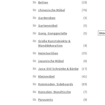
Betten
(29)
chinesische Möbel
(76)
Garderoben
(3)
Gartenmöbel
(5)
Gong, Gonggestelle
(5)
Große Kunstobjekte &
Wanddekoration
(4)
Heimtextilien
(35)
japanische Möbel
(6)
Java-Stil Schränke & Bänke
(17)
Kleinmöbel
(41)
Kommoden, Sideboards
(89)
Konsolen, Wandtische
(7)
Paravents
(9)