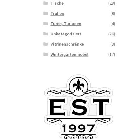
Tische
(28)
Truhen
(9)
Türen, Türladen
(4)
Unkategorisiert
(26)
Vitrinenschränke
(9)
Wintergartenmöbel
(17)