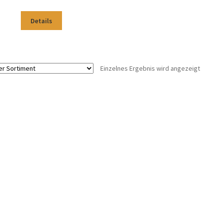
2.350 €
1.949 €.
Details
Einzelnes Ergebnis wird angezeigt