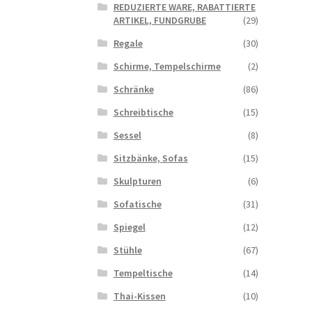
REDUZIERTE WARE, RABATTIERTE
ARTIKEL, FUNDGRUBE
(29)
Regale
(30)
Schirme, Tempelschirme
(2)
Schränke
(86)
Schreibtische
(15)
Sessel
(8)
Sitzbänke, Sofas
(15)
Skulpturen
(6)
Sofatische
(31)
Spiegel
(12)
Stühle
(67)
Tempeltische
(14)
Thai-Kissen
(10)