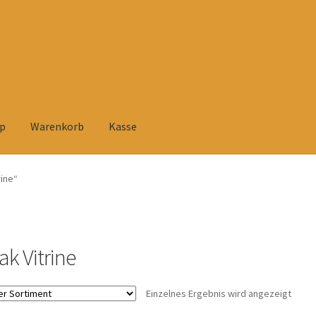
p
Warenkorb
Kasse
elehrung
Datenschutzerklärung
Heimtextilien
Impressum
Kasse
rine“
rsandarten
Versandkosten und Zahlungsbedingungen
Warenkorb
tühlen
Zahlungsarten
ak Vitrine
Einzelnes Ergebnis wird angezeigt