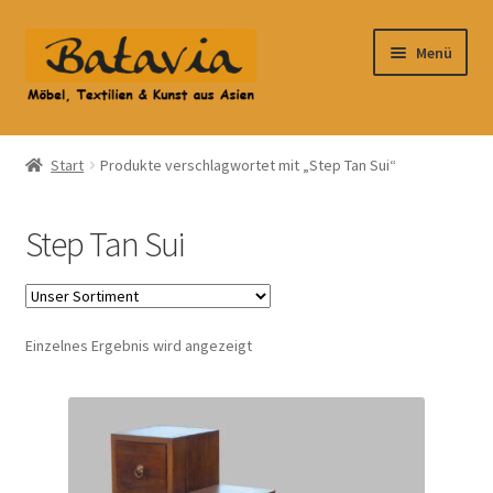
Zur
Zum
Menü
Navigation
Inhalt
springen
springen
Start
Start
Produkte verschlagwortet mit „Step Tan Sui“
Accessoires
Step Tan Sui
AGB
Anfahrt
Einzelnes Ergebnis wird angezeigt
Datenschutzbelehrung
Datenschutzerklärung
Heimtextilien