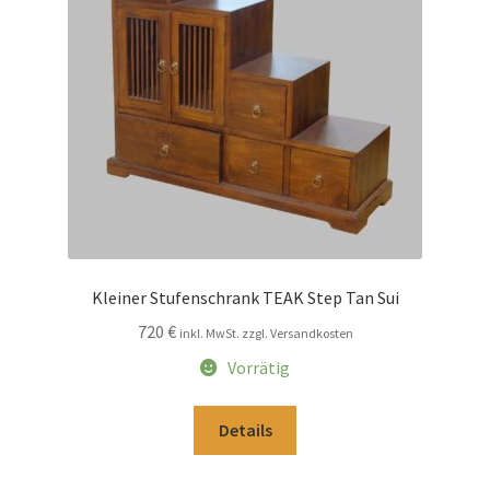
Impressum
Kasse
Kolonialmöbel
Kontakt
Mein Konto
Kleiner Stufenschrank TEAK Step Tan Sui
720
€
inkl. MwSt. zzgl. Versandkosten
Shop
Vorrätig
Versandarten
Details
Versandkosten und Zahlungsbedingungen