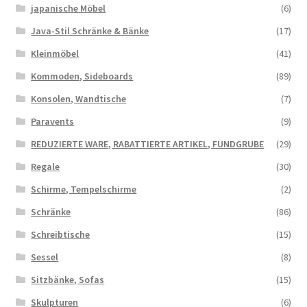
japanische Möbel
(6)
Java-Stil Schränke & Bänke
(17)
Kleinmöbel
(41)
Kommoden, Sideboards
(89)
Konsolen, Wandtische
(7)
Paravents
(9)
REDUZIERTE WARE, RABATTIERTE ARTIKEL, FUNDGRUBE
(29)
Regale
(30)
Schirme, Tempelschirme
(2)
Schränke
(86)
Schreibtische
(15)
Sessel
(8)
Sitzbänke, Sofas
(15)
Skulpturen
(6)