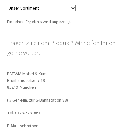
Warenkorb
Einzelnes Ergebnis wird angezeigt
Widerrufsbelehrung
Wohnzimmertisch mit Stühlen
Fragen zu einem Produkt? Wir helfen Ihnen
gerne weiter!
Zahlungsarten
BATAVIA Möbel & Kunst
Brunhamstraße 7-19
81249 München
( 5 Geh-Min. zur S-Bahnstation S8)
Tel. 0173-6731861
E-Mail schreiben