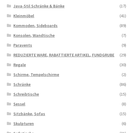
Java-Stil Schränke & Bänke
(17)
Kleinmöbel
(41)
Kommoden, Sideboards
(89)
Konsolen, Wandtische
(7)
Paravents
(9)
REDUZIERTE WARE, RABATTIERTE ARTIKEL, FUNDGRUBE
(29)
Regale
(30)
Schirme, Tempelschirme
(2)
Schränke
(86)
Schreibtische
(15)
Sessel
(8)
Sitzbänke, Sofas
(15)
Skulpturen
(6)