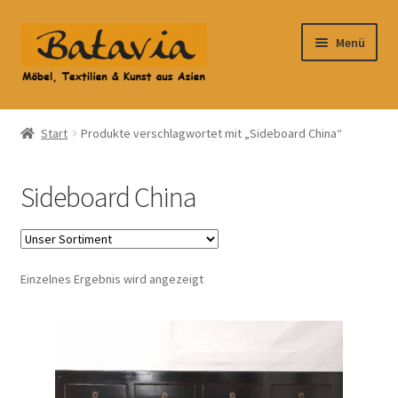
Zur
Zum
Menü
Navigation
Inhalt
springen
springen
Start
Start
Produkte verschlagwortet mit „Sideboard China“
Accessoires
Sideboard China
AGB
Anfahrt
Einzelnes Ergebnis wird angezeigt
Datenschutzbelehrung
Datenschutzerklärung
Heimtextilien