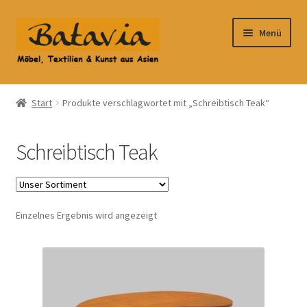
Zur
Zum
Menü
Navigation
Inhalt
springen
springen
Start
Start
Produkte verschlagwortet mit „Schreibtisch Teak“
Accessoires
Schreibtisch Teak
AGB
Anfahrt
Einzelnes Ergebnis wird angezeigt
Datenschutzbelehrung
Datenschutzerklärung
Heimtextilien