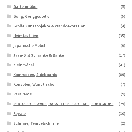
Gartenmöbel
(5)
Gong, Gonggestelle
(5)
Große Kunstobjekte & Wanddekoration
(4)
Heimtextilien
(35)
japanische Möbel
(6)
Java-Stil Schränke & Bänke
(17)
Kleinmöbel
(41)
Kommoden, Sideboards
(89)
Konsolen, Wandtische
(7)
Paravents
(9)
REDUZIERTE WARE, RABATTIERTE ARTIKEL, FUNDGRUBE
(29)
Regale
(30)
Schirme, Tempelschirme
(2)