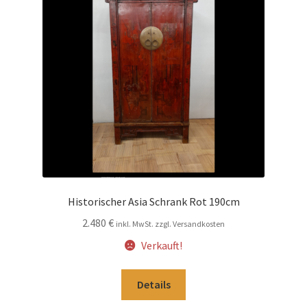
Impressum
Kasse
Kolonialmöbel
Kontakt
Mein Konto
Historischer Asia Schrank Rot 190cm
Shop
2.480
€
inkl. MwSt. zzgl. Versandkosten
Verkauft!
Versandarten
Details
Versandkosten und Zahlungsbedingungen