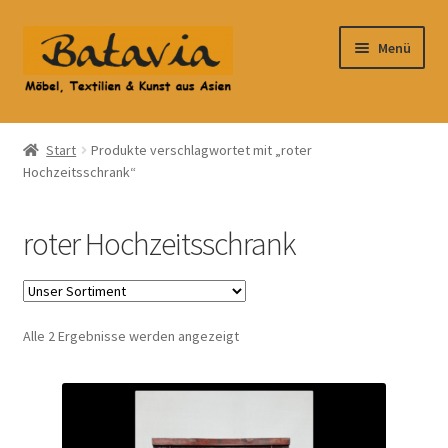
Zur
Zum
Menü
Navigation
Inhalt
springen
springen
Start
Start
Produkte verschlagwortet mit „roter
Hochzeitsschrank“
Accessoires
AGB
roter Hochzeitsschrank
Anfahrt
Datenschutzbelehrung
Alle 2 Ergebnisse werden angezeigt
Datenschutzerklärung
Heimtextilien