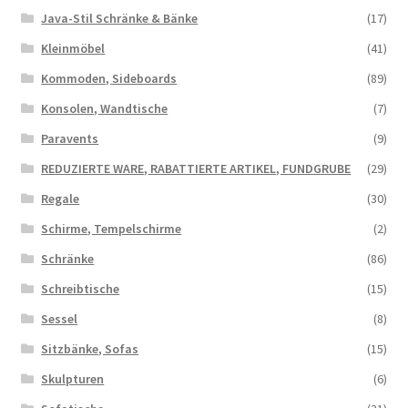
Java-Stil Schränke & Bänke
(17)
Kleinmöbel
(41)
Kommoden, Sideboards
(89)
Konsolen, Wandtische
(7)
Paravents
(9)
REDUZIERTE WARE, RABATTIERTE ARTIKEL, FUNDGRUBE
(29)
Regale
(30)
Schirme, Tempelschirme
(2)
Schränke
(86)
Schreibtische
(15)
Sessel
(8)
Sitzbänke, Sofas
(15)
Skulpturen
(6)