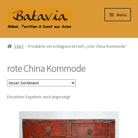
Zur
Zum
Menü
Navigation
Inhalt
springen
springen
Start
Start
Produkte verschlagwortet mit „rote China Kommode“
Accessoires
rote China Kommode
AGB
Anfahrt
Einzelnes Ergebnis wird angezeigt
Datenschutzbelehrung
Datenschutzerklärung
Heimtextilien