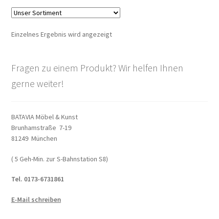
Warenkorb
Einzelnes Ergebnis wird angezeigt
Widerrufsbelehrung
Wohnzimmertisch mit Stühlen
Fragen zu einem Produkt? Wir helfen Ihnen
gerne weiter!
Zahlungsarten
BATAVIA Möbel & Kunst
Brunhamstraße 7-19
81249 München
( 5 Geh-Min. zur S-Bahnstation S8)
Tel. 0173-6731861
E-Mail schreiben