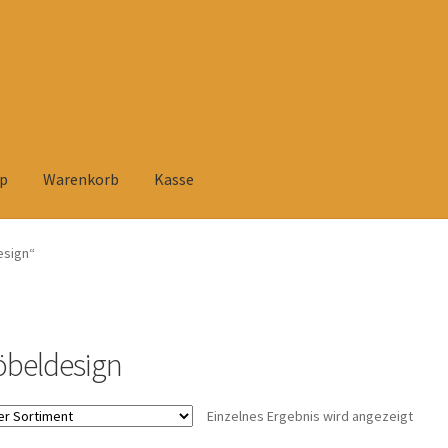
p
Warenkorb
Kasse
elehrung
Datenschutzerklärung
Heimtextilien
Impressum
Kasse
esign“
rsandarten
Versandkosten und Zahlungsbedingungen
Warenkorb
tühlen
Zahlungsarten
beldesign
Einzelnes Ergebnis wird angezeigt