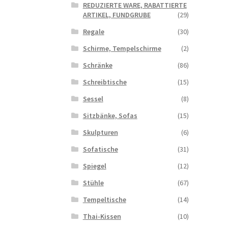
REDUZIERTE WARE, RABATTIERTE
ARTIKEL, FUNDGRUBE
(29)
Regale
(30)
Schirme, Tempelschirme
(2)
Schränke
(86)
Schreibtische
(15)
Sessel
(8)
Sitzbänke, Sofas
(15)
Skulpturen
(6)
Sofatische
(31)
Spiegel
(12)
Stühle
(67)
Tempeltische
(14)
Thai-Kissen
(10)