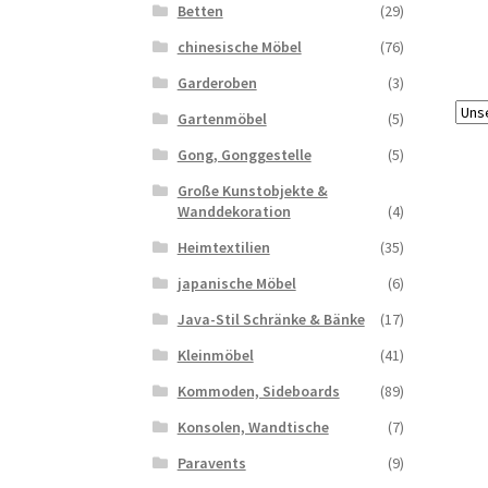
Betten
(29)
chinesische Möbel
(76)
Garderoben
(3)
Gartenmöbel
(5)
Gong, Gonggestelle
(5)
Große Kunstobjekte &
Wanddekoration
(4)
Heimtextilien
(35)
japanische Möbel
(6)
Java-Stil Schränke & Bänke
(17)
Kleinmöbel
(41)
Kommoden, Sideboards
(89)
Konsolen, Wandtische
(7)
Paravents
(9)