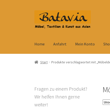
Zur
Zum
Navigation
Inhalt
springen
springen
Home
Anfahrt
Mein Konto
Sho
Start
Accessoires
AGB
Anfahrt
Datenschutzb
Start
Produkte verschlagwortet mit „Möbeld
Kolonialmöbel
Kontakt
Mein Konto
Shop
Ve
Widerrufsbelehrung
Wohnzimmertisch mit S
Mö
Fragen zu einem Produkt?
Wir helfen Ihnen gerne
weiter!