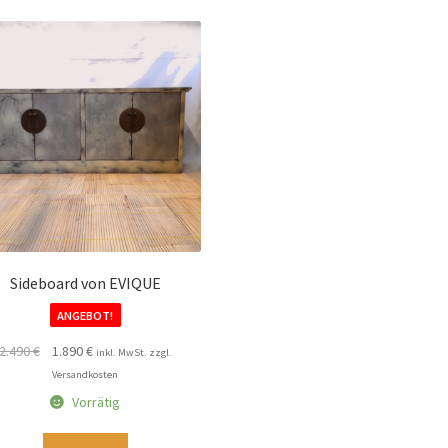
Sideboard von EVIQUE
ANGEBOT!
Ursprünglicher
Aktueller
2.490
€
1.890
€
inkl. MwSt. zzgl.
Preis
Preis
Versandkosten
war:
ist:
Vorrätig
2.490 €
1.890 €.