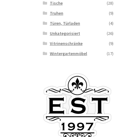
Tische
(28)
Truhen
(9)
Türen, Türladen
(4)
Unkategorisiert
(26)
Vitrinenschränke
(9)
Wintergartenmöbel
(17)