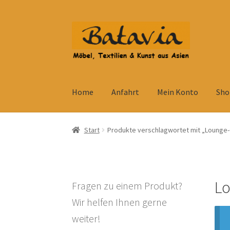
Zur
Zum
Navigation
Inhalt
springen
springen
Home
Anfahrt
Mein Konto
Sho
Start
Accessoires
AGB
Anfahrt
Datenschutzb
Start
Produkte verschlagwortet mit „Lounge-
Kolonialmöbel
Kontakt
Mein Konto
Shop
Ve
Widerrufsbelehrung
Wohnzimmertisch mit S
Lo
Fragen zu einem Produkt?
Wir helfen Ihnen gerne
weiter!