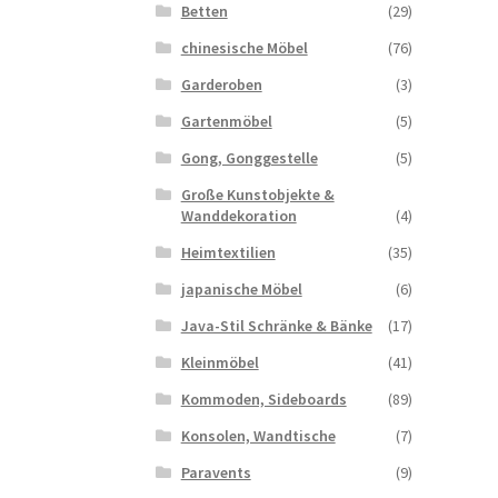
Betten
(29)
chinesische Möbel
(76)
Garderoben
(3)
Gartenmöbel
(5)
Gong, Gonggestelle
(5)
Große Kunstobjekte &
Wanddekoration
(4)
Heimtextilien
(35)
japanische Möbel
(6)
Java-Stil Schränke & Bänke
(17)
Kleinmöbel
(41)
Kommoden, Sideboards
(89)
Konsolen, Wandtische
(7)
Paravents
(9)