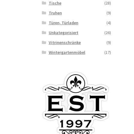
Tische
(28)
Truhen
(9)
Türen, Türladen
(4)
Unkategorisiert
(26)
Vitrinenschränke
(9)
Wintergartenmöbel
(17)