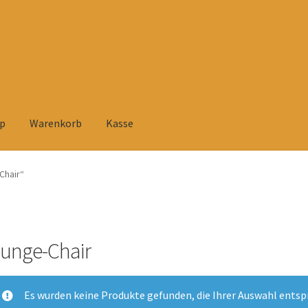
p
Warenkorb
Kasse
elehrung
Datenschutzerklärung
Heimtextilien
Impressum
Kasse
Chair“
rsandarten
Versandkosten und Zahlungsbedingungen
Warenkorb
tühlen
Zahlungsarten
unge-Chair
Es wurden keine Produkte gefunden, die Ihrer Auswahl entsp