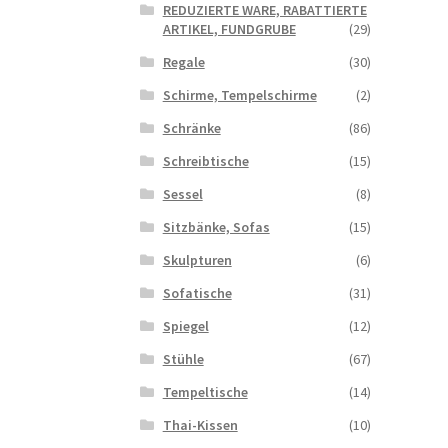
REDUZIERTE WARE, RABATTIERTE
ARTIKEL, FUNDGRUBE
(29)
Regale
(30)
Schirme, Tempelschirme
(2)
Schränke
(86)
Schreibtische
(15)
Sessel
(8)
Sitzbänke, Sofas
(15)
Skulpturen
(6)
Sofatische
(31)
Spiegel
(12)
Stühle
(67)
Tempeltische
(14)
Thai-Kissen
(10)