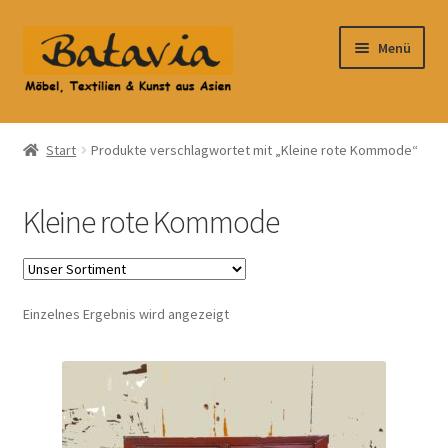
Zur
Zum
Menü
Navigation
Inhalt
springen
springen
Start
Start
Produkte verschlagwortet mit „Kleine rote Kommode“
Accessoires
Kleine rote Kommode
AGB
Anfahrt
Einzelnes Ergebnis wird angezeigt
Datenschutzbelehrung
Datenschutzerklärung
Heimtextilien