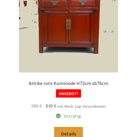
Impressum
Kasse
Kolonialmöbel
Kontakt
Mein Konto
Antike rote Kommode H72cm xb76cm
ANGEBOT!
Shop
Ursprünglicher
Aktueller
980
€
849
€
inkl. MwSt. zzgl. Versandkosten
Versandarten
Preis
Preis
Vorrätig
war:
ist:
Versandkosten und Zahlungsbedingungen
980 €
849 €.
Details