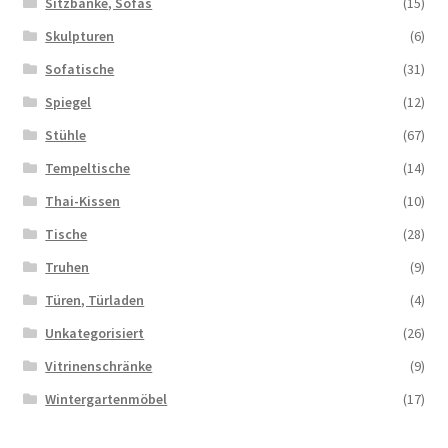
Sitzbänke, Sofas
(15)
Skulpturen
(6)
Sofatische
(31)
Spiegel
(12)
Stühle
(67)
Tempeltische
(14)
Thai-Kissen
(10)
Tische
(28)
Truhen
(9)
Türen, Türladen
(4)
Unkategorisiert
(26)
Vitrinenschränke
(9)
Wintergartenmöbel
(17)