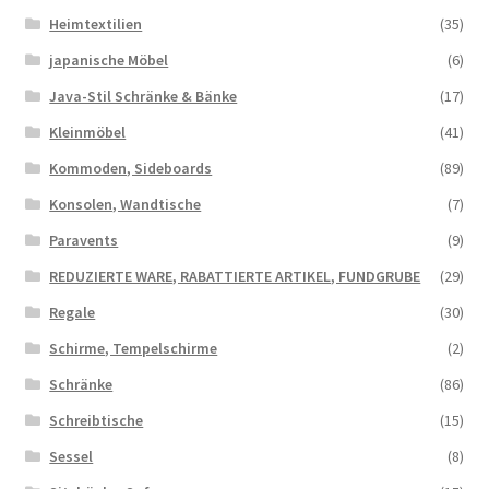
Heimtextilien
(35)
japanische Möbel
(6)
Java-Stil Schränke & Bänke
(17)
Kleinmöbel
(41)
Kommoden, Sideboards
(89)
Konsolen, Wandtische
(7)
Paravents
(9)
REDUZIERTE WARE, RABATTIERTE ARTIKEL, FUNDGRUBE
(29)
Regale
(30)
Schirme, Tempelschirme
(2)
Schränke
(86)
Schreibtische
(15)
Sessel
(8)