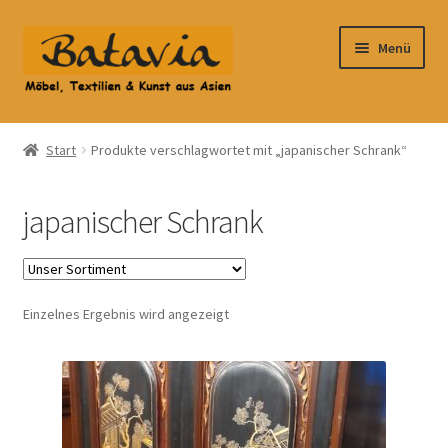
Zur
Zum
Menü
Navigation
Inhalt
springen
springen
Start
Start
Produkte verschlagwortet mit „japanischer Schrank“
Accessoires
japanischer Schrank
AGB
Anfahrt
Einzelnes Ergebnis wird angezeigt
Datenschutzbelehrung
Datenschutzerklärung
Heimtextilien