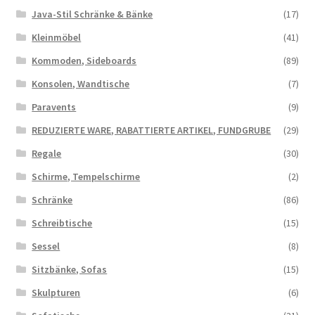
Java-Stil Schränke & Bänke
(17)
Kleinmöbel
(41)
Kommoden, Sideboards
(89)
Konsolen, Wandtische
(7)
Paravents
(9)
REDUZIERTE WARE, RABATTIERTE ARTIKEL, FUNDGRUBE
(29)
Regale
(30)
Schirme, Tempelschirme
(2)
Schränke
(86)
Schreibtische
(15)
Sessel
(8)
Sitzbänke, Sofas
(15)
Skulpturen
(6)