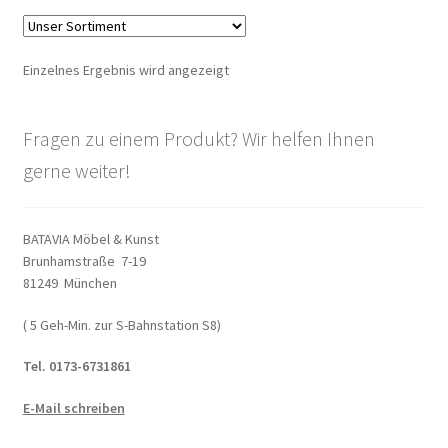
Warenkorb
Einzelnes Ergebnis wird angezeigt
Widerrufsbelehrung
Wohnzimmertisch mit Stühlen
Fragen zu einem Produkt? Wir helfen Ihnen
gerne weiter!
Zahlungsarten
BATAVIA Möbel & Kunst
Brunhamstraße 7-19
81249 München
( 5 Geh-Min. zur S-Bahnstation S8)
Tel. 0173-6731861
E-Mail schreiben