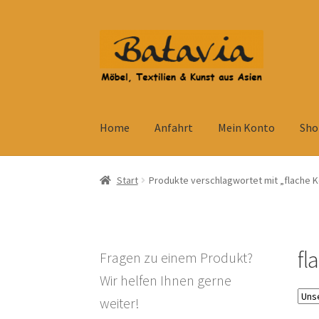
Zur
Zum
Navigation
Inhalt
springen
springen
Home
Anfahrt
Mein Konto
Sho
Start
Accessoires
AGB
Anfahrt
Datenschutzb
Start
Produkte verschlagwortet mit „flache
Kolonialmöbel
Kontakt
Mein Konto
Shop
Ve
Widerrufsbelehrung
Wohnzimmertisch mit S
fl
Fragen zu einem Produkt?
Wir helfen Ihnen gerne
weiter!