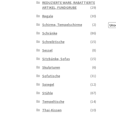
REDUZIERTE WARE, RABATTIERTE
ARTIKEL, FUNDGRUBE
(29)
Regale
(30)
Schirme, Tempelschirme
(2)
Schränke
(86)
Schreibtische
(15)
Sessel
(8)
Sitzbänke, Sofas
(15)
Skulpturen
(6)
Sofatische
(31)
Spiegel
(12)
Stühle
(67)
Tempeltische
(14)
Thai-Kissen
(10)