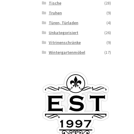
Tische
(28)
Truhen
(9)
Türen, Türladen
(4)
Unkategorisiert
(26)
Vitrinenschränke
(9)
Wintergartenmöbel
(17)