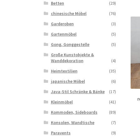
Betten
(29)
chinesische Möbel
(76)
Garderoben
(3)
Gartenmöbel
(5)
Gong, Gonggestelle
(5)
Große Kunstobjekte &
Wanddekoration
(4)
Heimtextilien
(35)
japanische Möbel
(6)
Java-Stil Schränke & Bänke
(17)
r
Kleinmöbel
(41)
Kommoden, Sideboards
(89)
Konsolen, Wandtische
(7)
Paravents
(9)