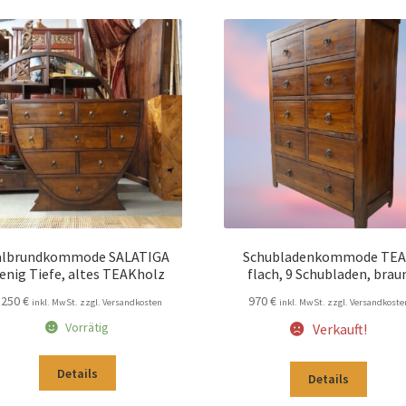
albrundkommode SALATIGA
Schubladenkommode TE
enig Tiefe, altes TEAKholz
flach, 9 Schubladen, brau
.250
€
970
€
inkl. MwSt. zzgl. Versandkosten
inkl. MwSt. zzgl. Versandkoste
Vorrätig
Verkauft!
Details
Details