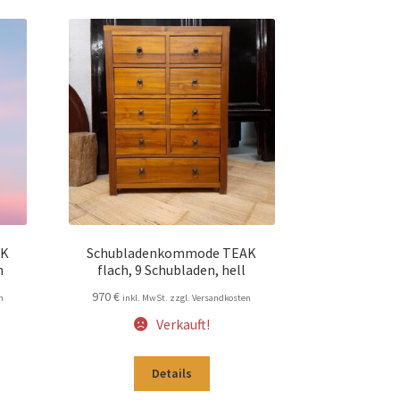
AK
Schubladenkommode TEAK
n
flach, 9 Schubladen, hell
970
€
n
inkl. MwSt. zzgl. Versandkosten
Verkauft!
Details