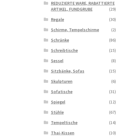
REDUZIERTE WARE, RABATTIERTE
ARTIKEL, FUNDGRUBE
(29)
Regale
(30)
Schirme, Tempelschirme
(2)
Schränke
(86)
Schreibtische
(15)
Sessel
(8)
Sitzbänke, Sofas
(15)
Skulpturen
(6)
Sofatische
(31)
Spiegel
(12)
Stühle
(67)
Tempeltische
(14)
Thai-Kissen
(10)