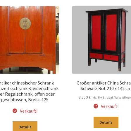
ntiker chinesischer Schrank
Großer antiker China Schr
zeitsschrank Kleiderschrank
Schwarz Rot 210 x 142 c
er Regalschrank, offen oder
3.350
€
inkl. MwSt. zzgl. Versandkost
geschlossen, Breite 125
Verkauft!
Verkauft!
Details
Details