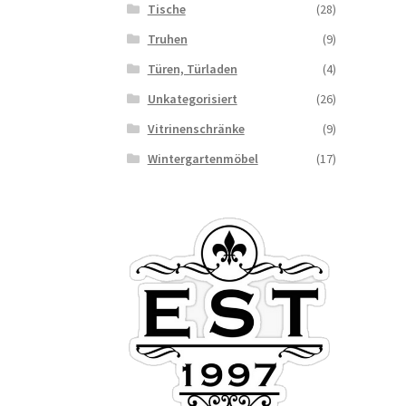
Tische
(28)
Truhen
(9)
Türen, Türladen
(4)
Unkategorisiert
(26)
Vitrinenschränke
(9)
Wintergartenmöbel
(17)