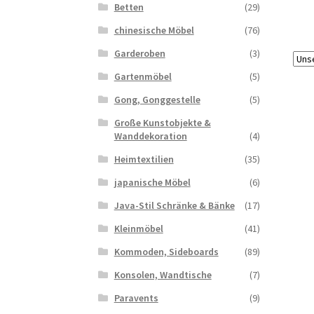
Betten
(29)
chinesische Möbel
(76)
Garderoben
(3)
Gartenmöbel
(5)
Gong, Gonggestelle
(5)
Große Kunstobjekte &
Wanddekoration
(4)
Heimtextilien
(35)
japanische Möbel
(6)
Java-Stil Schränke & Bänke
(17)
Kleinmöbel
(41)
Kommoden, Sideboards
(89)
Konsolen, Wandtische
(7)
Paravents
(9)