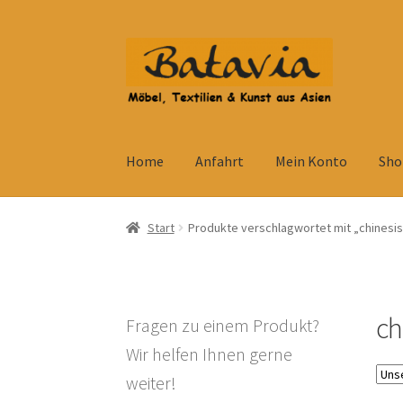
Zur
Zum
Navigation
Inhalt
springen
springen
Home
Anfahrt
Mein Konto
Sho
Start
Accessoires
AGB
Anfahrt
Datenschutzb
Start
Produkte verschlagwortet mit „chinesi
Kolonialmöbel
Kontakt
Mein Konto
Shop
Ve
Widerrufsbelehrung
Wohnzimmertisch mit S
ch
Fragen zu einem Produkt?
Wir helfen Ihnen gerne
weiter!