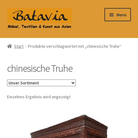
Zur
Zum
Menü
Navigation
Inhalt
springen
springen
Start
Start
Produkte verschlagwortet mit „chinesische Truhe“
Accessoires
chinesische Truhe
AGB
Anfahrt
Einzelnes Ergebnis wird angezeigt
Datenschutzbelehrung
Datenschutzerklärung
Heimtextilien