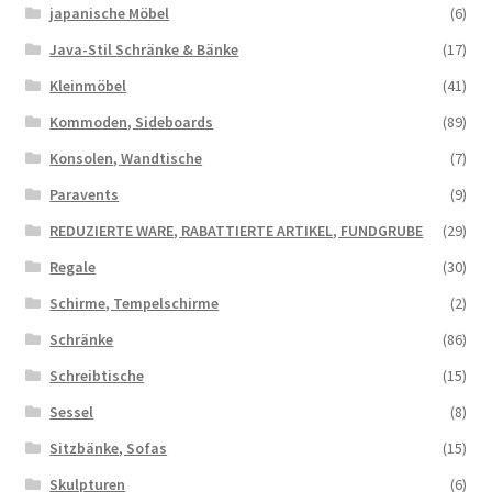
japanische Möbel
(6)
Java-Stil Schränke & Bänke
(17)
Kleinmöbel
(41)
Kommoden, Sideboards
(89)
Konsolen, Wandtische
(7)
Paravents
(9)
REDUZIERTE WARE, RABATTIERTE ARTIKEL, FUNDGRUBE
(29)
Regale
(30)
Schirme, Tempelschirme
(2)
Schränke
(86)
Schreibtische
(15)
Sessel
(8)
Sitzbänke, Sofas
(15)
Skulpturen
(6)