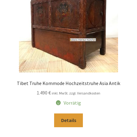
Impressum
Kasse
Kolonialmöbel
Kontakt
Mein Konto
Tibet Truhe Kommode Hochzeitstruhe Asia Antik
1.490
€
inkl. MwSt. zzgl. Versandkosten
Shop
Vorrätig
Versandarten
Details
Versandkosten und Zahlungsbedingungen