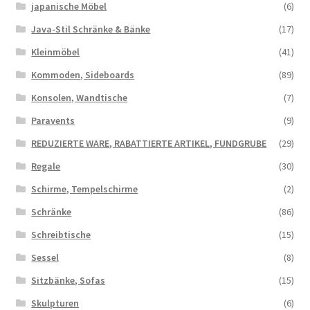
japanische Möbel
(6)
Java-Stil Schränke & Bänke
(17)
Kleinmöbel
(41)
Kommoden, Sideboards
(89)
Konsolen, Wandtische
(7)
Paravents
(9)
REDUZIERTE WARE, RABATTIERTE ARTIKEL, FUNDGRUBE
(29)
Regale
(30)
Schirme, Tempelschirme
(2)
Schränke
(86)
Schreibtische
(15)
Sessel
(8)
Sitzbänke, Sofas
(15)
Skulpturen
(6)