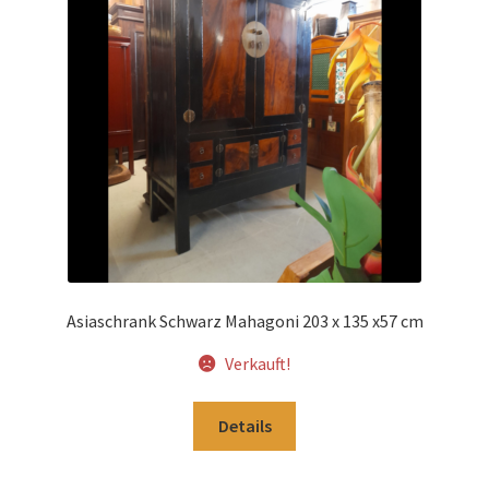
Impressum
Kasse
Kolonialmöbel
Kontakt
Mein Konto
Asiaschrank Schwarz Mahagoni 203 x 135 x57 cm
Shop
Verkauft!
Versandarten
Details
Versandkosten und Zahlungsbedingungen