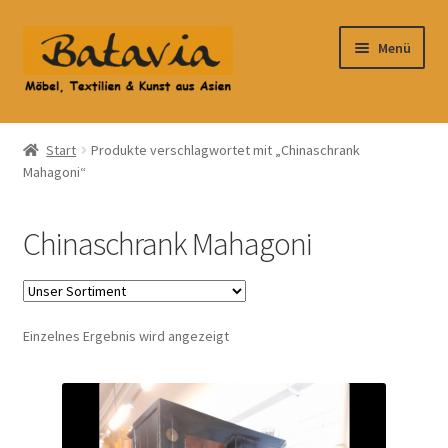
Zur
Zum
Menü
Navigation
Inhalt
springen
springen
Start
Start
Produkte verschlagwortet mit „Chinaschrank
Mahagoni“
Accessoires
AGB
Chinaschrank Mahagoni
Anfahrt
Datenschutzbelehrung
Einzelnes Ergebnis wird angezeigt
Datenschutzerklärung
Heimtextilien