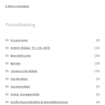
E-Mail schreiben
Produktkatalog
Accessoires
(8)
AUDIO-Möbel, TV-/CD-/DVD
(22)
Beistelltische
(26)
Betten
(29)
chinesische Möbel
(76)
Garderoben
(3)
Gartenmöbel
(5)
Gong, Gonggestelle
(5)
Große Kunstobjekte & Wanddekoration
(4)