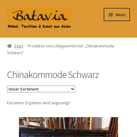
Zur
Zum
Menü
Navigation
Inhalt
springen
springen
Start
Start
Produkte verschlagwortet mit „Chinakommode
Schwarz“
Accessoires
AGB
Chinakommode Schwarz
Anfahrt
Datenschutzbelehrung
Einzelnes Ergebnis wird angezeigt
Datenschutzerklärung
Heimtextilien