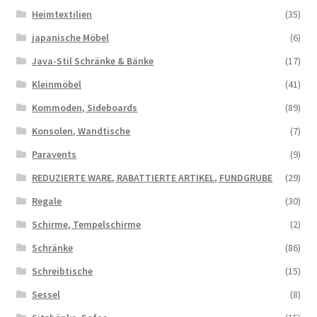
Heimtextilien
(35)
japanische Möbel
(6)
Java-Stil Schränke & Bänke
(17)
Kleinmöbel
(41)
Kommoden, Sideboards
(89)
Konsolen, Wandtische
(7)
Paravents
(9)
REDUZIERTE WARE, RABATTIERTE ARTIKEL, FUNDGRUBE
(29)
Regale
(30)
Schirme, Tempelschirme
(2)
Schränke
(86)
Schreibtische
(15)
Sessel
(8)