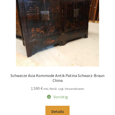
Impressum
Kasse
Kolonialmöbel
Kontakt
Mein Konto
Schwarze Asia Kommode Antik Patina Schwarz-Braun
Shop
China
1.590
€
inkl. MwSt. zzgl. Versandkosten
Versandarten
Vorrätig
Versandkosten und Zahlungsbedingungen
Details