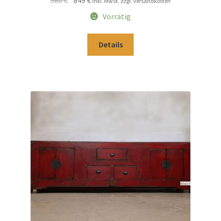
inkl. MwSt. zzgl. Versandkosten
Preis
Preis
Vorrätig
war:
ist:
980 €
849 €.
Details