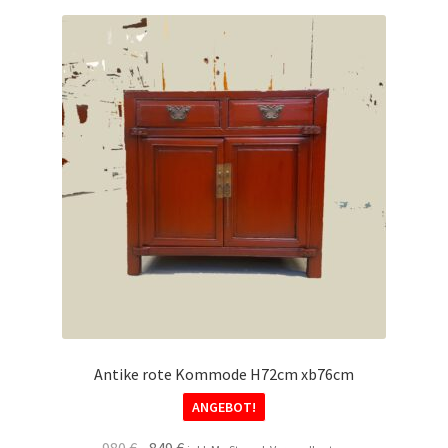
Warenkorb
Widerrufsbelehrung
Wohnzimmertisch mit Stühlen
Zahlungsarten
Antike rote Kommode H72cm xb76cm
ANGEBOT!
Ursprünglicher
Aktueller
980
€
849
€