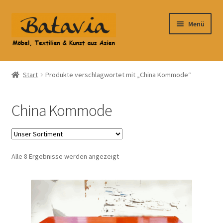
Zur
Zum
Menü
Navigation
Inhalt
springen
springen
Start
Start
Produkte verschlagwortet mit „China Kommode“
Accessoires
China Kommode
AGB
Anfahrt
Alle 8 Ergebnisse werden angezeigt
Datenschutzbelehrung
Datenschutzerklärung
Heimtextilien