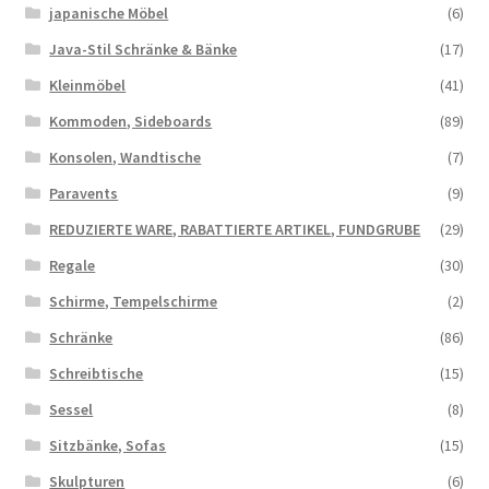
japanische Möbel
(6)
Java-Stil Schränke & Bänke
(17)
Kleinmöbel
(41)
Kommoden, Sideboards
(89)
Konsolen, Wandtische
(7)
Paravents
(9)
REDUZIERTE WARE, RABATTIERTE ARTIKEL, FUNDGRUBE
(29)
Regale
(30)
Schirme, Tempelschirme
(2)
Schränke
(86)
Schreibtische
(15)
Sessel
(8)
Sitzbänke, Sofas
(15)
Skulpturen
(6)