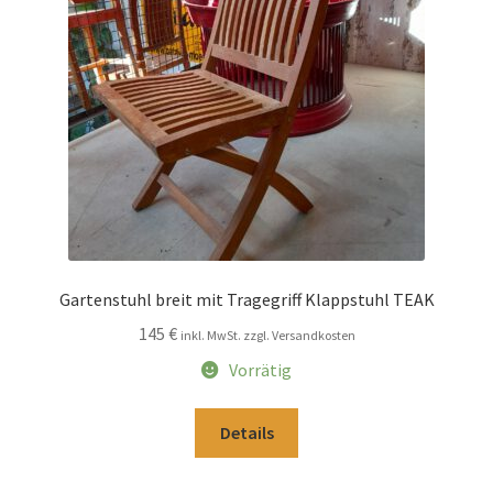
Impressum
Kasse
Kolonialmöbel
Kontakt
Mein Konto
Gartenstuhl breit mit Tragegriff Klappstuhl TEAK
145
€
inkl. MwSt. zzgl. Versandkosten
Shop
Vorrätig
Versandarten
Details
Versandkosten und Zahlungsbedingungen