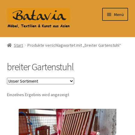
Zur
Zum
Menü
Navigation
Inhalt
springen
springen
Start
Start
Produkte verschlagwortet mit „breiter Gartenstuhl“
Accessoires
breiter Gartenstuhl
AGB
Anfahrt
Einzelnes Ergebnis wird angezeigt
Datenschutzbelehrung
Datenschutzerklärung
Heimtextilien